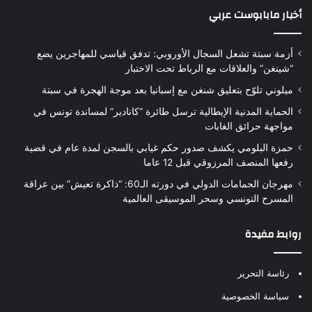
أخبار مابابوست عربي
أزمة سبتة تشعل السجال الأوروبي: تدفق قياسي للمهاجرين يضع
“شينغن” والعلاقات مع الرباط تحت الاختبار
ميلوني تلوّح بتعليق شنغن مع إسبانيا بعد موجة الهجرة في سبتة
الحماية المدنية الإيطالية ترسل طائرة “كانادير” لمساندة تونس في
مواجهة حرائق الغابات
حمزة البلومي يكشف صدور حكم غيابي بالسجن لمدة عام في قضية
رفعها المنصف المرزوقي قبل 12 عاما
مهرجان الحمامات الدولي في دورته الـ60: “ذاكرة تعيش” بين عراقة
المسرح التونسي وسحر الموسيقى العالمية
روابط مفيدة
رئاسة التحرير
سياسة الخصوصية