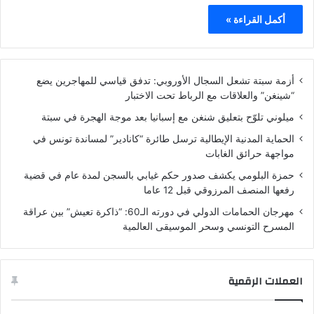
أكمل القراءة »
أزمة سبتة تشعل السجال الأوروبي: تدفق قياسي للمهاجرين يضع
“شينغن” والعلاقات مع الرباط تحت الاختبار
ميلوني تلوّح بتعليق شنغن مع إسبانيا بعد موجة الهجرة في سبتة
الحماية المدنية الإيطالية ترسل طائرة “كانادير” لمساندة تونس في
مواجهة حرائق الغابات
حمزة البلومي يكشف صدور حكم غيابي بالسجن لمدة عام في قضية
رفعها المنصف المرزوقي قبل 12 عاما
مهرجان الحمامات الدولي في دورته الـ60: “ذاكرة تعيش” بين عراقة
المسرح التونسي وسحر الموسيقى العالمية
العملات الرقمية