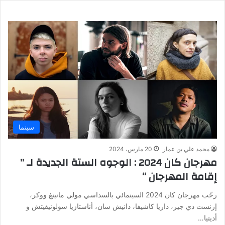
سينما
محمد علي بن عمار
20 مارس، 2024
مهرجان كان 2024 : الوجوه الستة الجديدة لـ ”
إقامة المهرجان “
رحّب مهرجان كان 2024 السينمائي بالسداسي مولي مانينغ ووكر،
إرنست دي جير، داريا كاشيفا، دانيش سان، أناستازيا سولونيفيتش و
أديتيا…