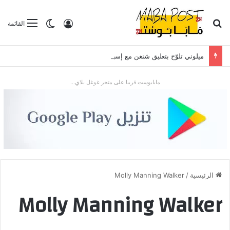
بحث عن
تسجيل الدخول
الوضع المظلم
القائمة
ميلوني تلوّح بتعليق شنغن مع إسبانيا بعد موجة الهجرة في سبتة
مابابوست قريبا على متجر غوغل بلاي...
الرئيسية
/
Molly Manning Walker
Molly Manning Walker