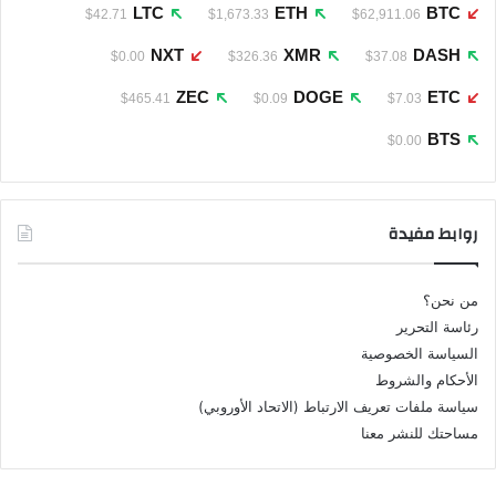
LTC
ETH
BTC
$42.71
$1,673.33
$62,911.06
NXT
XMR
DASH
$0.00
$326.36
$37.08
ZEC
DOGE
ETC
$465.41
$0.09
$7.03
BTS
$0.00
روابط مفيدة
من نحن؟
رئاسة التحرير
السياسة الخصوصية
الأحكام والشروط
سياسة ملفات تعريف الارتباط (الاتحاد الأوروبي)
مساحتك للنشر معنا