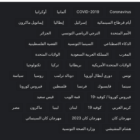
Coronavirus
COVID-2019
ألمانيا
أوكرانيا
أيام قرطاج السينمائية
إسرائيل
إيطاليا
إيمانويل ماكرون
الأمم المتحدة
الترجي الرياضي التونسي
الجزائر
الذكاء الاصطناعي
السينما التونسية
القضية الفلسطينية
المغرب
المملكة العربية السعودية
الولايات المتحدة
الولايات المتحدة الأمريكية
بريطانيا
تركيا
تكنولوجيا
تونس
دوري أبطال أوروبا
دونالد ترامب
روسيا
سياسة
سينما
فايسبوك
فرنسا
فلسطين
فيروس كورونا
فيروس كورونا / كوفيد-19
قمة الويب
قيس سعيد
كريم الغربي
كوفيد 19
لبنان
ليبيا
ماكرون
مصر
مهرجان كان
مهرجان كان 2023
مهرجان كان السينمائي
هشام المشيشي
وزارة الصحة التونسية