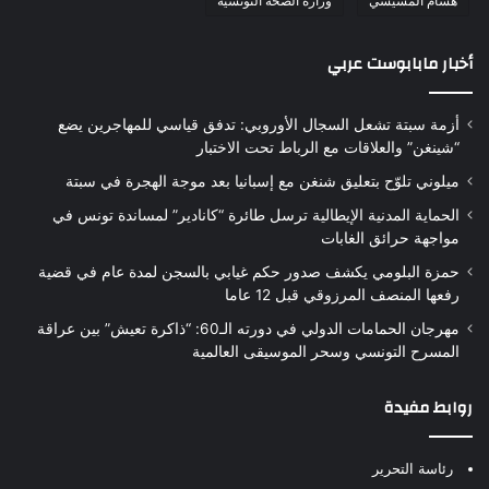
هشام المشيشي
وزارة الصحة التونسية
أخبار مابابوست عربي
أزمة سبتة تشعل السجال الأوروبي: تدفق قياسي للمهاجرين يضع
“شينغن” والعلاقات مع الرباط تحت الاختبار
ميلوني تلوّح بتعليق شنغن مع إسبانيا بعد موجة الهجرة في سبتة
الحماية المدنية الإيطالية ترسل طائرة “كانادير” لمساندة تونس في
مواجهة حرائق الغابات
حمزة البلومي يكشف صدور حكم غيابي بالسجن لمدة عام في قضية
رفعها المنصف المرزوقي قبل 12 عاما
مهرجان الحمامات الدولي في دورته الـ60: “ذاكرة تعيش” بين عراقة
المسرح التونسي وسحر الموسيقى العالمية
روابط مفيدة
رئاسة التحرير