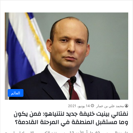
العالم
محمد علي بن عمار
14 يونيو، 2021
نفتالي بينيت خليفة جديد لنتنياهو: فمن يكون
وما مستقبل المنطقة في المرحلة القادمة؟
فاز نفتالي بينيت 49 عاماً، الأحد 13 يونيو، بثقة الكنيست الإسرائيلي ليصبح