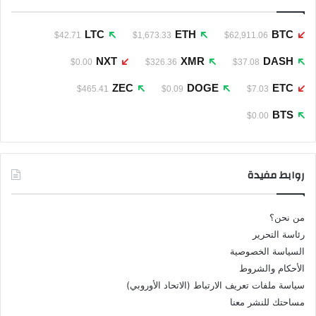
LTC
ETH
BTC
$42.71
$1,673.33
$62,911.06
NXT
XMR
DASH
$0.00
$326.36
$37.08
ZEC
DOGE
ETC
$465.41
$0.09
$7.03
BTS
$0.00
روابط مفيدة
من نحن؟
رئاسة التحرير
السياسة الخصوصية
الأحكام والشروط
سياسة ملفات تعريف الارتباط (الاتحاد الأوروبي)
مساحتك للنشر معنا