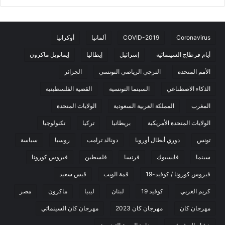
Coronavirus
COVID-2019
ألمانيا
أوكرانيا
أيام قرطاج السينمائية
إسرائيل
إيطاليا
إيمانويل ماكرون
الأمم المتحدة
الترجي الرياضي التونسي
الجزائر
الذكاء الاصطناعي
السينما التونسية
القضية الفلسطينية
المغرب
المملكة العربية السعودية
الولايات المتحدة
الولايات المتحدة الأمريكية
بريطانيا
تركيا
تكنولوجيا
تونس
دوري أبطال أوروبا
دونالد ترامب
روسيا
سياسة
سينما
فايسبوك
فرنسا
فلسطين
فيروس كورونا
فيروس كورونا / كوفيد-19
قمة الويب
قيس سعيد
كريم الغربي
كوفيد 19
لبنان
ليبيا
ماكرون
مصر
مهرجان كان
مهرجان كان 2023
مهرجان كان السينمائي