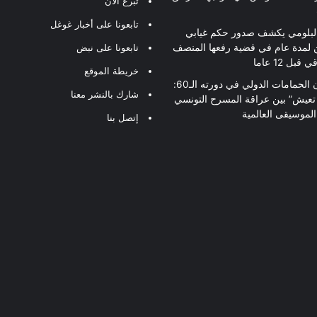
تبرع الآن
تابعونا على أخبار غوغل
لبلومي يكشف صدور حكم غيابي
 لمدة عام في قضية رفعها المنصف
تابعونا على نبض
قبل 12 عاما
خريطة الموقع
مهرجان الحمامات الدولي في دورته الـ60:
شارك بالنشر معنا
 تعيش” بين عراقة المسرح التونسي
لموسيقى العالمية
إتصل بنا