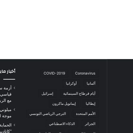
أخبار ما
COVID-2019
Coronavirus
ألمانيا
أوكرانيا
أزمة س
أيام قرطاج السينمائية
إسرائيل
قياسي 
مع الرب
إيطاليا
إيمانويل ماكرون
ميلوني 
الأمم المتحدة
الترجي الرياضي التونسي
موجة ا
الجزائر
الذكاء الاصطناعي
الحماية
“كاناد