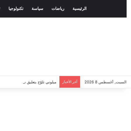
الرئيسية
رياضات
سياسة
تكنولوجيا
ث
السبت, أغسطس 8 2026
آخر الأخبار
ميلوني تلوّح بتعليق شنغن مع إسباني