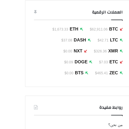
العملات الرقمية
ETH
BTC
$1,673.33
$62,911.06
DASH
LTC
$37.08
$42.71
NXT
XMR
$0.00
$326.36
DOGE
ETC
$0.09
$7.03
BTS
ZEC
$0.00
$465.41
روابط مفيدة
من نحن؟