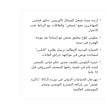
أزمة سبتة تشعل السجال الأوروبي: تدفق قياسي
للمهاجرين يضع “شينغن” والعلاقات مع الرباط تحت
الاختبار
ميلوني تلوّح بتعليق شنغن مع إسبانيا بعد موجة
الهجرة في سبتة
الحماية المدنية الإيطالية ترسل طائرة “كانادير”
لمساندة تونس في مواجهة حرائق الغابات
حمزة البلومي يكشف صدور حكم غيابي بالسجن
لمدة عام في قضية رفعها المنصف المرزوقي قبل
12 عاما
مهرجان الحمامات الدولي في دورته الـ60: “ذاكرة
تعيش” بين عراقة المسرح التونسي وسحر
الموسيقى العالمية