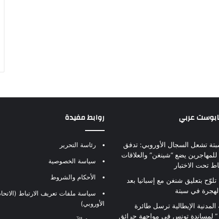
بابوست عربي
روابط مفيدة
بتة تشعل السجال الأوروبي: تدفق
رئاسة التحرير
للمهاجرين يضع “شينغن” والعلاقات
سياسة الخصوصية
اط تحت الاختبار
الأحكام والشروط
تلوّح بتعليق شنغن مع إسبانيا بعد
لهجرة في سبتة
سياسة ملفات تعريف الارتباط (الاتحاد
الأوروبي)
 المدنية الإيطالية ترسل طائرة
ير” لمساندة تونس في مواجهة حرائق