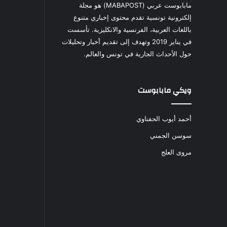
مابابوست عربي (MABAPOST) هو مجلة
إلكترونية تونسية تقدم محتوى إخباري متنوع
باللغات العربية، الفرنسية والانكليزية. تأسست
في يناير 2019 وتهدف إلى تقديم أخبار وتحليلات
حول الأحداث الجارية في تونس والعالم.
ويكي مابابوست
أحمد أيوب الحفناوي
سوسن الجمني
مروى العلج