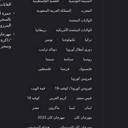
السينما التونسية
القضية الفلسطينية
الغابات
المغرب
المملكة العربية السعودية
حمزة ا
بالسجن
الولايات المتحدة
المرزوقي 
الولايات المتحدة الأمريكية
بريطانيا
تركيا
تكنولوجيا
تونس
“ذاكرة
وسحر ا
دوري أبطال أوروبا
دونالد ترامب
روسيا
سياسة
سينما
فايسبوك
فرنسا
فلسطين
فيروس كورونا
فيروس كورونا / كوفيد-19
قمة الويب
قيس سعيد
كريم الغربي
كوفيد 19
لبنان
ليبيا
ماكرون
مصر
مهرجان كان
مهرجان كان 2023
مهرجان كان السينمائي
هشام المشيشي