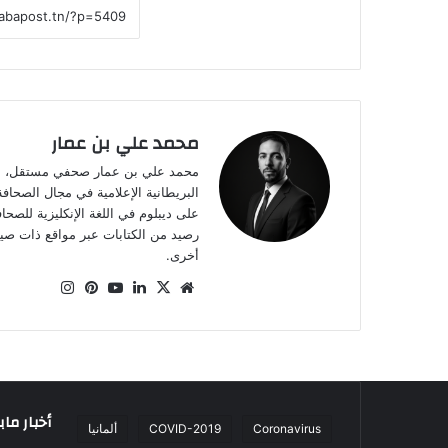
محمد علي بن عمار
على ديبلوم في اللغة الإنكليزية للصح
أخرى.
موقع
‫X
لينكدإن
‫YouTube
بينتيريست
انستقرام
الويب
أخبار ما
Coronavirus
COVID-2019
ألمانيا