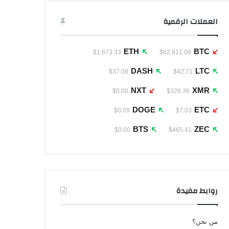
العملات الرقمية
ETH
BTC
$1,673.33
$62,911.06
DASH
LTC
$37.08
$42.71
NXT
XMR
$0.00
$326.36
DOGE
ETC
$0.09
$7.03
BTS
ZEC
$0.00
$465.41
روابط مفيدة
من نحن؟