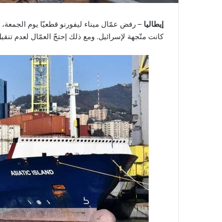
إيطاليا
– رفض عمّال ميناء ليفورنو قطعيّا يوم الجمعة
كانت متّجهة لإسرائيل. ومع ذلك إحتجّ العمّال لعدم تنقيل