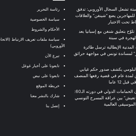
بتة تشعل السجال الأوروبي: تدفق
رئاسة التحرير
للمهاجرين يضع “شينغن” والعلاقات
سياسة الخصوصية
اط تحت الاختبار
الأحكام والشروط
تلوّح بتعليق شنغن مع إسبانيا بعد
لهجرة في سبتة
سياسة ملفات تعريف الارتباط (الاتحاد
الأوروبي)
 المدنية الإيطالية ترسل طائرة
ير” لمساندة تونس في مواجهة حرائق
تبرع الآن
تابعونا على أخبار غوغل
لبلومي يكشف صدور حكم غيابي
 لمدة عام في قضية رفعها المنصف
تابعونا على نبض
قبل 12 عاما
خريطة الموقع
مهرجان الحمامات الدولي في دورته الـ60:
شارك بالنشر معنا
 تعيش” بين عراقة المسرح التونسي
لموسيقى العالمية
إتصل بنا