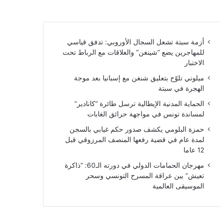
أزمة سبتة تشعل السجال الأوروبي: تدفق قياسي
للمهاجرين يضع “شينغن” والعلاقات مع الرباط تحت
الاختبار
ميلوني تلوّح بتعليق شنغن مع إسبانيا بعد موجة
الهجرة في سبتة
الحماية المدنية الإيطالية ترسل طائرة “كانادير”
لمساندة تونس في مواجهة حرائق الغابات
حمزة البلومي يكشف صدور حكم غيابي بالسجن
لمدة عام في قضية رفعها المنصف المرزوقي قبل
12 عاما
مهرجان الحمامات الدولي في دورته الـ60: “ذاكرة
تعيش” بين عراقة المسرح التونسي وسحر
الموسيقى العالمية