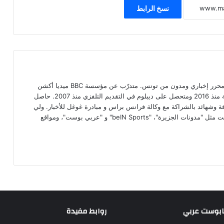
نسخ الرابط
محمد علي بن عمار صحفي مستقل، محرر إخباري ومدون من تونس. متدرّب عن مؤسسة BBC ميديا أكشن
البريطانية الإعلامية في مجال الصحافة منذ 2016 ومتحصل على ديبلوم في التقديم التلفزي منذ 2007. حاصل
افة وشهائد بالشراكة مع وكالة فرانس براس و مبادرة غوغل للأخبار. ولي
رصيد من الكتابات عبر مواقع ذات صيت مثل "مدونات الجزيرة"، "beIN Sports" و "عربي بوست"، ومواقع
بابوست عربي
روابط مفيدة