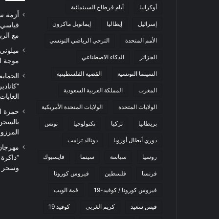
أوكرانيا
أيام قرطاج السينمائية
أزمة س
إسرائيل
إيطاليا
إيمانويل ماكرون
قياسي 
مع الرب
الأمم المتحدة
الترجي الرياضي التونسي
ميلوني 
الجزائر
الذكاء الاصطناعي
موجة ا
السينما التونسية
القضية الفلسطينية
الحماية
“كاناد
المغرب
المملكة العربية السعودية
الغابات
الولايات المتحدة
الولايات المتحدة الأمريكية
حمزة ا
بالسجن
بريطانيا
تركيا
تكنولوجيا
تونس
المرزوقي 
دوري أبطال أوروبا
دونالد ترامب
روسيا
سياسة
سينما
فايسبوك
“ذاكرة
وسحر ا
فرنسا
فلسطين
فيروس كورونا
فيروس كورونا / كوفيد-19
قمة الويب
قيس سعيد
كريم الغربي
كوفيد 19