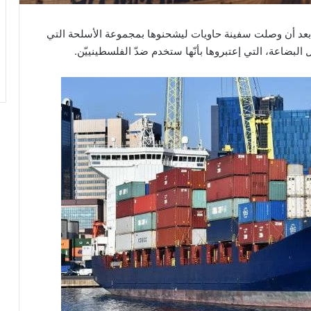
، بعد أن وصلت سفينة حاويات ليشحنوها بمجموعة الأسلحة التي
 البضاعة، التي إعتبروها بأنّها ستخدم ضدّ الفلسطينييّن.