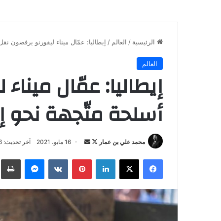
الرئيسية
/
العالم
/
إيطاليا: عمّال ميناء ليفورنو يرفضون نق
العالم
إيطاليا: عمّال ميناء
أسلحة متّجهة نحو إ
تابع
أرسل
محمد علي بن عمار
16 مايو، 2021
آخر تحديث: 16 مايو، 2021
على
بريدا
فيسبوك
‫X
لينكدإن
بينتيريست
ماسنجر
ط
X
إلكترونيا