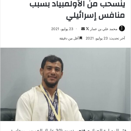
ينسحب من الأولمبياد بسبب
منافس إسرائيلي
تابع
أرسل
محمد علي بن عمار
23 يوليو، 2021
على
بريدا
آخر تحديث: 23 يوليو، 2021
أقل من دقيقة
X
إلكترونيا
قرّر المصارع الجزائري
فتحي نورين
(30 عاما)، الخميس، بمغادرة