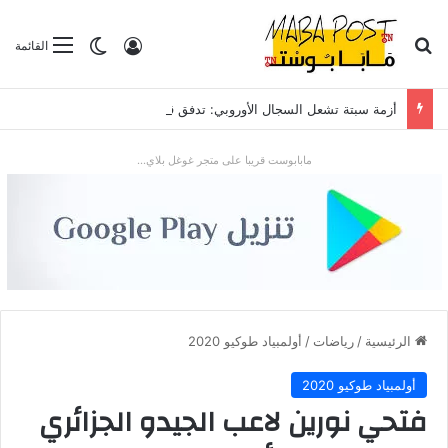
بحث عن
تسجيل الدخول
الوضع المظلم
القائمة
أزمة سبتة تشعل السجال الأوروبي: تدفق قياسي للمهاجرين يضع “شينغن” والعلاقات مع الرباط تحت الاختبار
مابابوست قريبا على متجر غوغل بلاي...
الرئيسية
/
رياضات
/
أولمبياد طوكيو 2020
أولمبياد طوكيو 2020
فتحي نورين لاعب الجيدو الجزائري