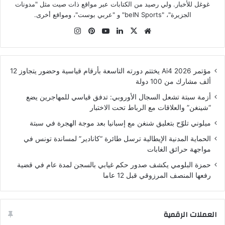
غوغل للأخبار. ولي رصيد من الكتابات عبر مواقع ذات صيت مثل "مدونات
الجزيرة"، "beIN Sports" و "عربي بوست"، ومواقع أخرى.
موقع
‫X
لينكدإن
‫YouTube
بينتيريست
انستقرام
الويب
مؤتمر Ai4 2026 يختتم دورته التاسعة بأرقام قياسية وحضور يتجاوز 12
ألف مشارك من 100 دولة
أزمة سبتة تشعل السجال الأوروبي: تدفق قياسي للمهاجرين يضع
“شينغن” والعلاقات مع الرباط تحت الاختبار
ميلوني تلوّح بتعليق شنغن مع إسبانيا بعد موجة الهجرة في سبتة
الحماية المدنية الإيطالية ترسل طائرة “كانادير” لمساندة تونس في
مواجهة حرائق الغابات
حمزة البلومي يكشف صدور حكم غيابي بالسجن لمدة عام في قضية
رفعها المنصف المرزوقي قبل 12 عاما
العملات الرقمية