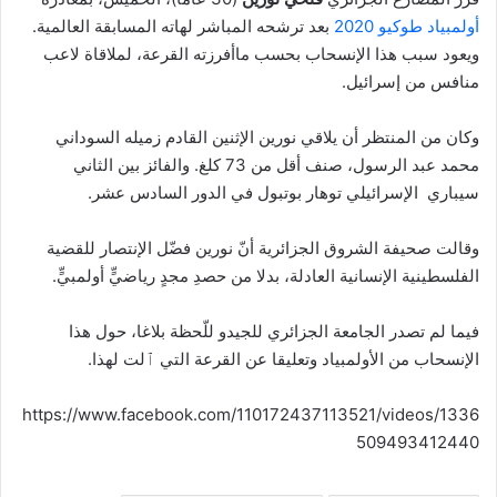
أولمبياد طوكيو 2020
بعد ترشحه المباشر لهاته المسابقة العالمية.
ويعود سبب هذا الإنسحاب بحسب ماأفرزته القرعة، لملاقاة لاعب
منافس من إسرائيل.
وكان من المنتظر أن يلاقي نورين الإثنين القادم زميله السوداني
محمد عبد الرسول، صنف أقل من 73 كلغ. والفائز بين الثاني
سيباري الإسرائيلي توهار بوتبول في الدور السادس عشر.
وقالت صحيفة الشروق الجزائرية أنّ نورين فضّل الإنتصار للقضية
الفلسطينية الإنسانية العادلة، بدلا من حصدِ مجدٍ رياضيٍّ أولمبيٍّ.
فيما لم تصدر الجامعة الجزائري للجيدو للّحظة بلاغا، حول هذا
الإنسحاب من الأولمبياد وتعليقا عن القرعة التي ٱلت لهذا.
https://www.facebook.com/110172437113521/videos/1336
509493412440