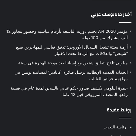
أخبار مابابوست عربي
مؤتمر Ai4 2026 يختتم دورته التاسعة بأرقام قياسية وحضور يتجاوز 12
ألف مشارك من 100 دولة
أزمة سبتة تشعل السجال الأوروبي: تدفق قياسي للمهاجرين يضع
“شينغن” والعلاقات مع الرباط تحت الاختبار
ميلوني تلوّح بتعليق شنغن مع إسبانيا بعد موجة الهجرة في سبتة
الحماية المدنية الإيطالية ترسل طائرة “كانادير” لمساندة تونس في
مواجهة حرائق الغابات
حمزة البلومي يكشف صدور حكم غيابي بالسجن لمدة عام في قضية
رفعها المنصف المرزوقي قبل 12 عاما
روابط مفيدة
رئاسة التحرير