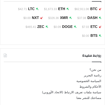
LTC
ETH
BTC
$42.71
$1,673.33
$62,911.06
NXT
XMR
DASH
$0.00
$326.36
$37.08
ZEC
DOGE
ETC
$465.41
$0.09
$7.03
BTS
$0.00
روابط مفيدة
من نحن؟
رئاسة التحرير
السياسة الخصوصية
الأحكام والشروط
سياسة ملفات تعريف الارتباط (الاتحاد الأوروبي)
مساحتك للنشر معنا