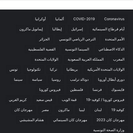
Coronavirus
COVID-2019
ألمانيا
أوكرانيا
أيام قرطاج السينمائية
إسرائيل
إيطاليا
إيمانويل ماكرون
الأمم المتحدة
الترجي الرياضي التونسي
الجزائر
الذكاء الاصطناعي
السينما التونسية
القضية الفلسطينية
المغرب
المملكة العربية السعودية
الولايات المتحدة
الولايات المتحدة الأمريكية
بريطانيا
تركيا
تكنولوجيا
تونس
دوري أبطال أوروبا
دونالد ترامب
روسيا
سياسة
سينما
فايسبوك
فرنسا
فلسطين
فيروس كورونا
فيروس كورونا / كوفيد-19
قمة الويب
قيس سعيد
كريم الغربي
كوفيد 19
لبنان
ليبيا
ماكرون
مصر
مهرجان كان
مهرجان كان 2023
مهرجان كان السينمائي
هشام المشيشي
وزارة الصحة التونسية