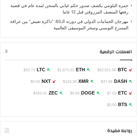
حمزة البلومي يكشف صدور حكم غيابي بالسجن لمدة عام في قضية
رفعها المنصف المرزوقي قبل 12 عاما
مهرجان الحمامات الدولي في دورته الـ60: “ذاكرة تعيش” بين عراقة
المسرح التونسي وسحر الموسيقى العالمية
العملات الرقمية
LTC
ETH
BTC
$42.71
$1,673.33
$62,911.06
NXT
XMR
DASH
$0.00
$326.36
$37.08
ZEC
DOGE
ETC
$465.41
$0.09
$7.03
BTS
$0.00
روابط مفيدة