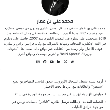
محمد علي بن عمار
محمد علي بن عمار صحفي مستقل، محرر إخباري ومدون من تونس. متدرّب
عن مؤسسة BBC ميديا أكشن البريطانية الإعلامية في مجال الصحافة منذ
2016 ومتحصل على ديبلوم في التقديم التلفزي منذ 2007. حاصل على ديبلوم
في اللغة الإنكليزية للصحافة وشهائد بالشراكة مع وكالة فرانس براس و مبادرة
غوغل للأخبار. ولي رصيد من الكتابات عبر مواقع ذات صيت مثل "مدونات
الجزيرة"، "beIN Sports" و "عربي بوست"، ومواقع أخرى.
موقع
‫X
لينكدإن
‫YouTube
بينتيريست
انستقرام
الويب
أزمة سبتة تشعل السجال الأوروبي: تدفق قياسي للمهاجرين يضع
“شينغن” والعلاقات مع الرباط تحت الاختبار
ميلوني تلوّح بتعليق شنغن مع إسبانيا بعد موجة الهجرة في سبتة
الحماية المدنية الإيطالية ترسل طائرة “كانادير” لمساندة تونس في
مواجهة حرائق الغابات