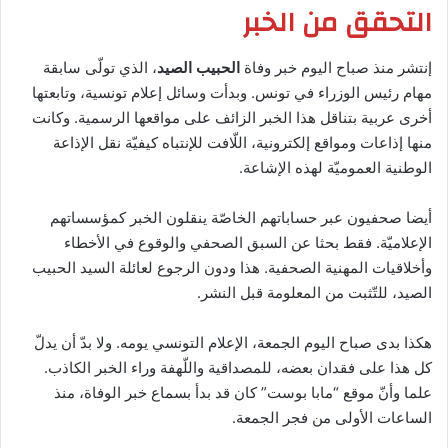
التحقق من الخبر
إنتشر منذ صباح اليوم خبر وفاة
الحبيب الصيد
، الذي تولّى سابقة
مهام رئيس الوزراء في تونس. وبدأت وسائل إعلام تونسية، وتابعتها
أخرى عربية بتناقل هذا الخبر الزائف على مواقعها الرسمية. وكانت
منها إذاعات ومواقع إلكترونية، اللّافت للإنتباه كيفيّة نقل الإذاعة
الوطنية العموميّة لهذه الإشاعة.
أيضا صحفيون عبر حساباتهم الخاصّة ينقلون الخبر كمؤسساتهم
الإعلاميّة. فقط بحثا عن السبق الصحفي والوقوع في الأخطاء
وأخلاقيات المهنية الصحفية. هذا ودون الرجوع لعائلة السيد الحبيب
الصيد، للتّثبت من المعلومة قبل النشر.
هكذا بدى صباح اليوم الجمعة، الإعلام التونسي يومه. ولا بدّ أن يدلّ
كل هذا على فقدان بعضه، للمصداقية واللّهفة وراء الخبر الكاذب.
علما وأنّ موقع “مابا بوست” كان قد بدأ بسماع خبر الوفاة، منذ
الساعات الأولى من فجر الجمعة.