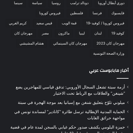
دوري أبطال أوروبا
دونالد ترامب
روسيا
سياسة
سينما
فايسبوك
فرنسا
فلسطين
فيروس كورونا
فيروس كورونا / كوفيد-19
قمة الويب
قيس سعيد
كريم الغربي
كوفيد 19
لبنان
ليبيا
ماكرون
مصر
مهرجان كان
مهرجان كان 2023
مهرجان كان السينمائي
هشام المشيشي
وزارة الصحة التونسية
أخبار مابابوست عربي
أزمة سبتة تشعل السجال الأوروبي: تدفق قياسي للمهاجرين يضع
“شينغن” والعلاقات مع الرباط تحت الاختبار
ميلوني تلوّح بتعليق شنغن مع إسبانيا بعد موجة الهجرة في سبتة
الحماية المدنية الإيطالية ترسل طائرة “كانادير” لمساندة تونس في
مواجهة حرائق الغابات
حمزة البلومي يكشف صدور حكم غيابي بالسجن لمدة عام في قضية