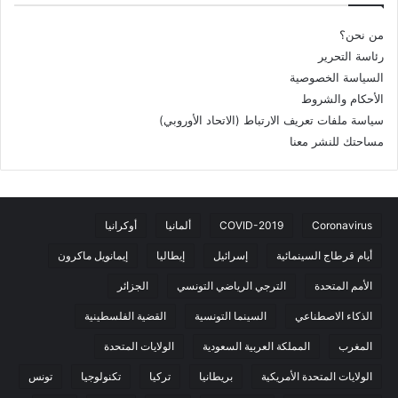
من نحن؟
رئاسة التحرير
السياسة الخصوصية
الأحكام والشروط
سياسة ملفات تعريف الارتباط (الاتحاد الأوروبي)
مساحتك للنشر معنا
Coronavirus
COVID-2019
ألمانيا
أوكرانيا
أيام قرطاج السينمائية
إسرائيل
إيطاليا
إيمانويل ماكرون
الأمم المتحدة
الترجي الرياضي التونسي
الجزائر
الذكاء الاصطناعي
السينما التونسية
القضية الفلسطينية
المغرب
المملكة العربية السعودية
الولايات المتحدة
الولايات المتحدة الأمريكية
بريطانيا
تركيا
تكنولوجيا
تونس