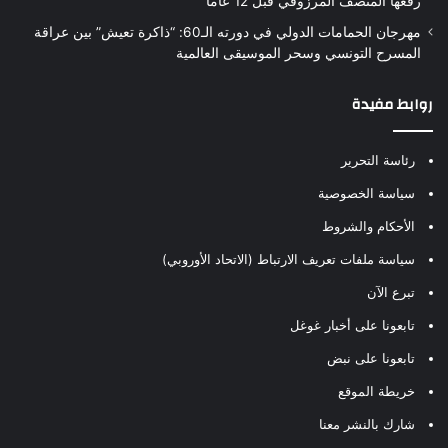
رفعها المنصف المرزوقي قبل 12 عاما
مهرجان الحمامات الدولي في دورته الـ60: “ذاكرة تعيش” بين عراقة
المسرح التونسي وسحر الموسيقى العالمية
روابط مفيدة
رئاسة التحرير
سياسة الخصوصية
الأحكام والشروط
سياسة ملفات تعريف الارتباط (الاتحاد الأوروبي)
تبرع الآن
تابعونا على أخبار غوغل
تابعونا على نبض
خريطة الموقع
شارك بالنشر معنا