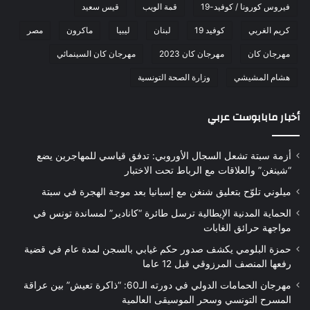
فيروس كورونا / كوفيد-19
قمة الويب
قيس سعيد
كريم الغربي
كوفيد 19
لبنان
ليبيا
ماكرون
مصر
مهرجان كان
مهرجان كان 2023
مهرجان كان السينمائي
هشام المشيشي
وزارة الصحة التونسية
أخبار مابابوست عربي
أزمة سبتة تشعل السجال الأوروبي: تدفق قياسي للمهاجرين يضع
“شينغن” والعلاقات مع الرباط تحت الاختبار
ميلوني تلوّح بتعليق شنغن مع إسبانيا بعد موجة الهجرة في سبتة
الحماية المدنية الإيطالية ترسل طائرة “كانادير” لمساندة تونس في
مواجهة حرائق الغابات
حمزة البلومي يكشف صدور حكم غيابي بالسجن لمدة عام في قضية
رفعها المنصف المرزوقي قبل 12 عاما
مهرجان الحمامات الدولي في دورته الـ60: “ذاكرة تعيش” بين عراقة
المسرح التونسي وسحر الموسيقى العالمية