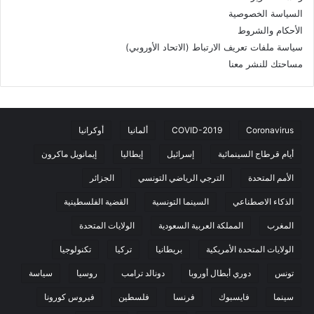
السياسة الخصوصية
الأحكام والشروط
سياسة ملفات تعريف الارتباط (الاتحاد الأوروبي)
مساحتك للنشر معنا
Coronavirus
COVID-2019
ألمانيا
أوكرانيا
أيام قرطاج السينمائية
إسرائيل
إيطاليا
إيمانويل ماكرون
الأمم المتحدة
الترجي الرياضي التونسي
الجزائر
الذكاء الاصطناعي
السينما التونسية
القضية الفلسطينية
المغرب
المملكة العربية السعودية
الولايات المتحدة
الولايات المتحدة الأمريكية
بريطانيا
تركيا
تكنولوجيا
تونس
دوري أبطال أوروبا
دونالد ترامب
روسيا
سياسة
سينما
فايسبوك
فرنسا
فلسطين
فيروس كورونا