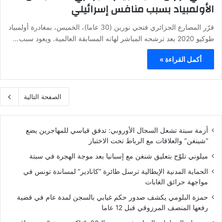
الأولمبياد بسبب منافس إسرائيلي
قرّر المصارع الجزائري فتحي نورين (30 عاما)، الخميس، بمغادرة أولمبياد
طوكيو 2020 بعد ترشحه المباشر لهاته المسابقة العالمية. ويعود سبب…
أكمل القراءة »
الصفحة التالية
أزمة سبتة تشعل السجال الأوروبي: تدفق قياسي للمهاجرين يضع
“شينغن” والعلاقات مع الرباط تحت الاختبار
ميلوني تلوّح بتعليق شنغن مع إسبانيا بعد موجة الهجرة في سبتة
الحماية المدنية الإيطالية ترسل طائرة “كانادير” لمساندة تونس في
مواجهة حرائق الغابات
حمزة البلومي يكشف صدور حكم غيابي بالسجن لمدة عام في قضية
رفعها المنصف المرزوقي قبل 12 عاما