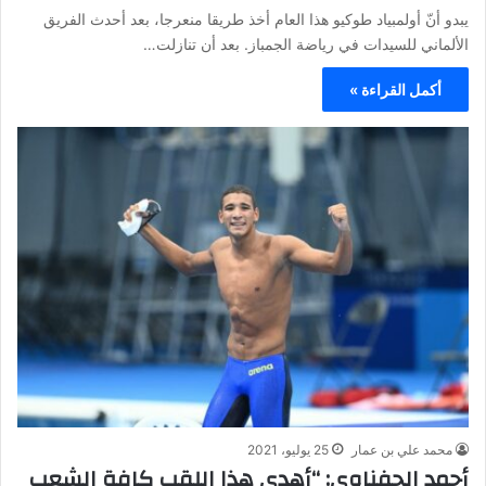
يبدو أنّ أولمبياد طوكيو هذا العام أخذ طريقا منعرجا، بعد أحدث الفريق
الألماني للسيدات في رياضة الجمباز. بعد أن تنازلت…
أكمل القراءة »
محمد علي بن عمار
25 يوليو، 2021
أحمد الحفناوي: “أهدي هذا اللقب كافة الشعب