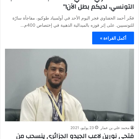
التونسي، لديكم بطل الآن!”
فجّر أحمد الحفناوي فجر اليوم الأحد في أولمبياد طوكيو، مفاجأة سارّة
للتونسيين. على إثر فوزه بالميدالية الذهبية في إختصاص 400م…
أكمل القراءة »
محمد علي بن عمار
23 يوليو، 2021
فتحي نورين لاعب الجيدو الجزائري ينسحب من