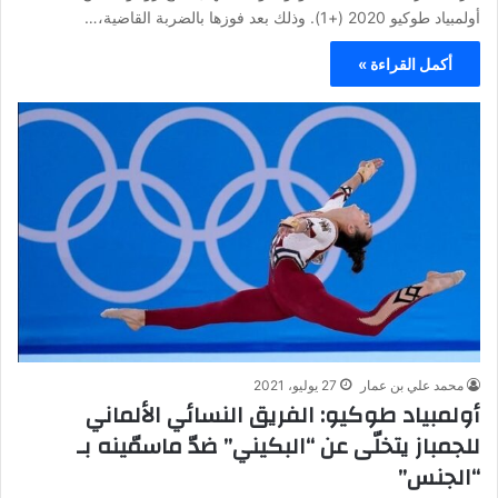
أولمبياد طوكيو 2020 (+1). وذلك بعد فوزها بالضربة القاضية،…
أكمل القراءة »
محمد علي بن عمار
27 يوليو، 2021
أولمبياد طوكيو: الفريق النسائي الألماني
للجمباز يتخلّى عن “البكيني” ضدّ ماسمّينه بـ
“الجنس”