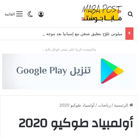
بحث عن
تسجيل الدخول
الوضع المظلم
القائمة
ميلوني تلوّح بتعليق شنغن مع إسبانيا بعد موجة الهجرة في سبتة
مابابوست قريبا على متجر غوغل بلاي...
الرئيسية
/
رياضات
/
أولمبياد طوكيو 2020
أولمبياد طوكيو 2020