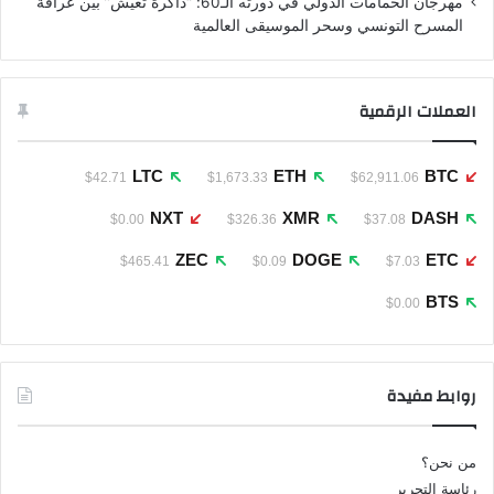
مهرجان الحمامات الدولي في دورته الـ60: “ذاكرة تعيش” بين عراقة
المسرح التونسي وسحر الموسيقى العالمية
العملات الرقمية
LTC
ETH
BTC
$42.71
$1,673.33
$62,911.06
NXT
XMR
DASH
$0.00
$326.36
$37.08
ZEC
DOGE
ETC
$465.41
$0.09
$7.03
BTS
$0.00
روابط مفيدة
من نحن؟
رئاسة التحرير