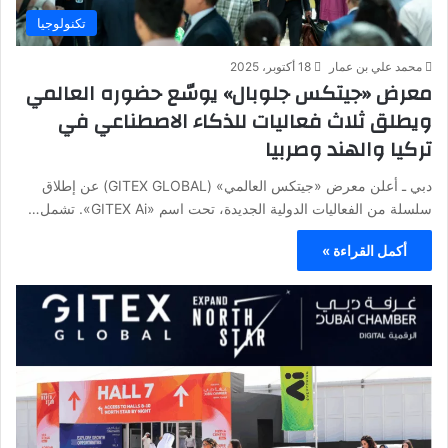
تكنولوجيا
محمد علي بن عمار
18 أكتوبر، 2025
معرض «جيتكس جلوبال» يوسّع حضوره العالمي
ويطلق ثلاث فعاليات للذكاء الاصطناعي في
تركيا والهند وصربيا
دبي ـ أعلن معرض «جيتكس العالمي» (GITEX GLOBAL) عن إطلاق
سلسلة من الفعاليات الدولية الجديدة، تحت اسم «GITEX Ai». تشمل…
أكمل القراءة »