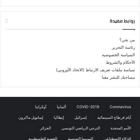
روابط مفيدة
من نحن؟
رئاسة التحرير
السياسة الخصوصية
الأحكام والشروط
سياسة ملفات تعريف الارتباط (الاتحاد الأوروبي)
مساحتك للنشر معنا
Coronavirus
COVID-2019
ألمانيا
أوكرانيا
أيام قرطاج السينمائية
إسرائيل
إيطاليا
إيمانويل ماكرون
الأمم المتحدة
الترجي الرياضي التونسي
الجزائر
الذكاء الاصطناعي
السينما التونسية
القضية الفلسطينية