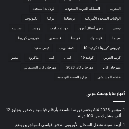
المغرب
المملكة العربية السعودية
الولايات المتحدة
الولايات المتحدة الأمريكية
بريطانيا
تركيا
تكنولوجيا
تونس
دوري أبطال أوروبا
دونالد ترامب
روسيا
سياسة
سينما
فايسبوك
فرنسا
فلسطين
فيروس كورونا
فيروس كورونا / كوفيد-19
قمة الويب
قيس سعيد
كريم الغربي
كوفيد 19
لبنان
ليبيا
ماكرون
مصر
مهرجان كان
مهرجان كان 2023
مهرجان كان السينمائي
هشام المشيشي
وزارة الصحة التونسية
أخبار مابابوست عربي
مؤتمر Ai4 2026 يختتم دورته التاسعة بأرقام قياسية وحضور يتجاوز 12
ألف مشارك من 100 دولة
أزمة سبتة تشعل السجال الأوروبي: تدفق قياسي للمهاجرين يضع