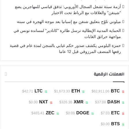
أزمة سبتة تشعل السجال الأوروبي: تدفق قياسي للمهاجرين يضع
“شينغن” والعلاقات مع الرباط تحت الاختبار
ميلوني تلوّح بتعليق شنغن مع إسبانيا بعد موجة الهجرة في سبتة
الحماية المدنية الإيطالية ترسل طائرة “كانادير” لمساندة تونس في
مواجهة حرائق الغابات
حمزة البلومي يكشف صدور حكم غيابي بالسجن لمدة عام في قضية
رفعها المنصف المرزوقي قبل 12 عاما
العملات الرقمية
LTC
ETH
BTC
$42.71
$1,673.33
$62,911.06
NXT
XMR
DASH
$0.00
$326.36
$37.08
ZEC
DOGE
ETC
$465.41
$0.09
$7.03
BTS
$0.00