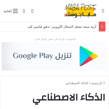
بحث عن
تسجيل الدخول
الوضع المظلم
القائمة
أزمة سبتة تشعل السجال الأوروبي: تدفق قياسي للمهاجرين يضع “شينغن” والعلاقات مع الرباط تحت الاختبار
مابابوست قريبا على متجر غوغل بلاي...
الرئيسية
/
الذكاء الاصطناعي
الذكاء الاصطناعي