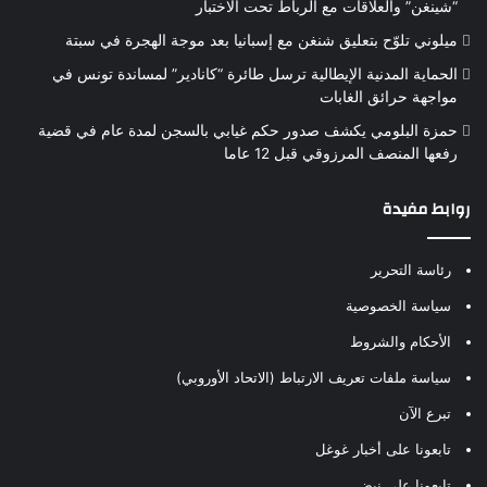
“شينغن” والعلاقات مع الرباط تحت الاختبار
ميلوني تلوّح بتعليق شنغن مع إسبانيا بعد موجة الهجرة في سبتة
الحماية المدنية الإيطالية ترسل طائرة “كانادير” لمساندة تونس في
مواجهة حرائق الغابات
حمزة البلومي يكشف صدور حكم غيابي بالسجن لمدة عام في قضية
رفعها المنصف المرزوقي قبل 12 عاما
روابط مفيدة
رئاسة التحرير
سياسة الخصوصية
الأحكام والشروط
سياسة ملفات تعريف الارتباط (الاتحاد الأوروبي)
تبرع الآن
تابعونا على أخبار غوغل
تابعونا على نبض