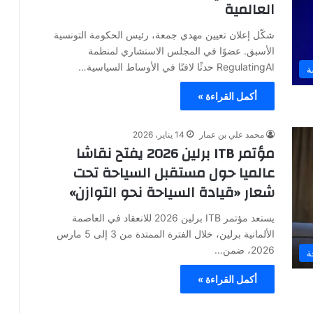
العالمية
شكّل إعلان تعيين مهدي جمعة، رئيس الحكومة التونسية
الأسبق. عضوًا في المجلس الاستشاري لمنظمة
RegulatingAI حدثًا لافتًا في الأوساط السياسية…
ة
أكمل القراءة »
محمد علي بن عمار
14 يناير، 2026
مؤتمر ITB برلين 2026 يفتح نقاشا
عالميا حول مستقبل السياحة تحت
شعار «قيادة السياحة نحو التوازن»
يستعد مؤتمر ITB برلين 2026 للانعقاد في العاصمة
الألمانية برلين، خلال الفترة الممتدة من 3 إلى 5 مارس
2026، ضمن…
ة
أكمل القراءة »