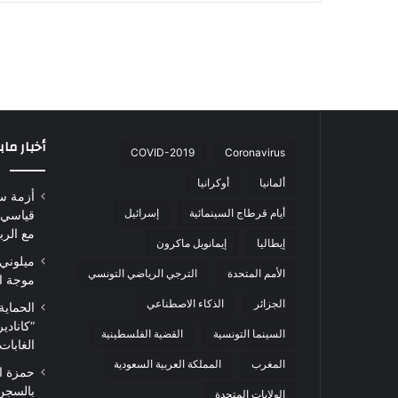
أخبار ما
COVID-2019
Coronavirus
ألمانيا
أوكرانيا
أزمة س
أيام قرطاج السينمائية
إسرائيل
قياسي 
مع الرب
إيطاليا
إيمانويل ماكرون
ميلوني 
الأمم المتحدة
الترجي الرياضي التونسي
موجة ا
الجزائر
الذكاء الاصطناعي
الحماية
“كاناد
السينما التونسية
القضية الفلسطينية
الغابات
المغرب
المملكة العربية السعودية
حمزة ا
بالسجن
الولايات المتحدة