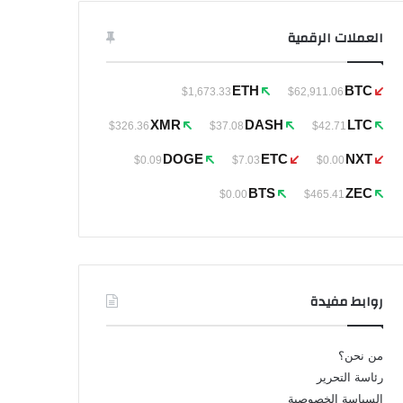
العملات الرقمية
ETH
BTC
$1,673.33
$62,911.06
XMR
DASH
LTC
$326.36
$37.08
$42.71
DOGE
ETC
NXT
$0.09
$7.03
$0.00
BTS
ZEC
$0.00
$465.41
روابط مفيدة
من نحن؟
رئاسة التحرير
السياسة الخصوصية