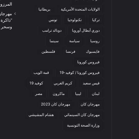
المرزوقي 
الولايات المتحدة الأمريكية
بريطانيا
تركيا
تكنولوجيا
تونس
“ذاكرة
وسحر ا
دوري أبطال أوروبا
دونالد ترامب
روسيا
سياسة
سينما
فايسبوك
فرنسا
فلسطين
فيروس كورونا
فيروس كورونا / كوفيد-19
قمة الويب
قيس سعيد
كريم الغربي
كوفيد 19
لبنان
ليبيا
ماكرون
مصر
مهرجان كان
مهرجان كان 2023
مهرجان كان السينمائي
هشام المشيشي
وزارة الصحة التونسية