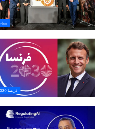
سياح
فرنسا 2030