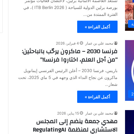
تستعد العاصمة الألمانية برلين، لاحتضان فعاليات مؤتمر
بورصة برلين الدولية للسياحة ( ITB Berlin 2026 )، في
الفترة الممتدة من…
ة
أكمل القراءة »
محمد علي بن عمار
4 فبراير، 2026
فرنسا 2030 – ماكرون يرحّب بالباحثين:
“من أجل العلم، اختاروا فرنسا!”
​باريس، فرنسا 2030 – أعلن الرئيس الفرنسي إيمانويل
ماكرون عن نجاح النداء الذي وجهه في 5 ماي 2025، تحت
شعار…
أكمل القراءة »
محمد علي بن عمار
15 يناير، 2026
مهدي جمعة ينضم إلى المجلس
الاستشاري لمنظمة RegulatingAI