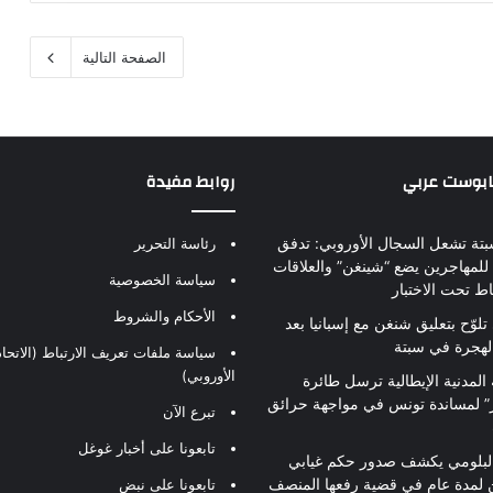
الصفحة التالية
بابوست عربي
روابط مفيدة
بتة تشعل السجال الأوروبي: تدفق
رئاسة التحرير
للمهاجرين يضع “شينغن” والعلاقات
سياسة الخصوصية
اط تحت الاختبار
الأحكام والشروط
تلوّح بتعليق شنغن مع إسبانيا بعد
لهجرة في سبتة
سياسة ملفات تعريف الارتباط (الاتحاد
الأوروبي)
 المدنية الإيطالية ترسل طائرة
ير” لمساندة تونس في مواجهة حرائق
تبرع الآن
تابعونا على أخبار غوغل
لبلومي يكشف صدور حكم غيابي
 لمدة عام في قضية رفعها المنصف
تابعونا على نبض