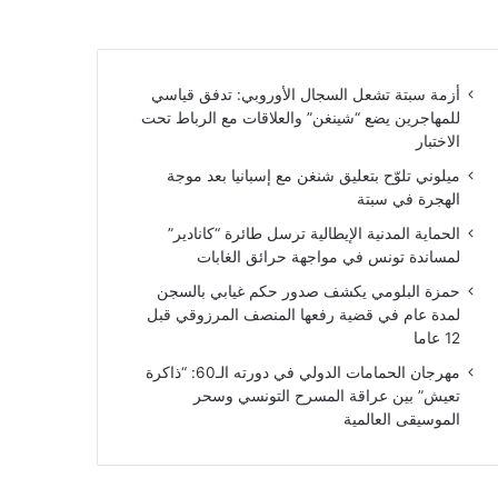
أزمة سبتة تشعل السجال الأوروبي: تدفق قياسي
للمهاجرين يضع “شينغن” والعلاقات مع الرباط تحت
الاختبار
ميلوني تلوّح بتعليق شنغن مع إسبانيا بعد موجة
الهجرة في سبتة
الحماية المدنية الإيطالية ترسل طائرة “كانادير”
لمساندة تونس في مواجهة حرائق الغابات
حمزة البلومي يكشف صدور حكم غيابي بالسجن
لمدة عام في قضية رفعها المنصف المرزوقي قبل
12 عاما
مهرجان الحمامات الدولي في دورته الـ60: “ذاكرة
تعيش” بين عراقة المسرح التونسي وسحر
الموسيقى العالمية