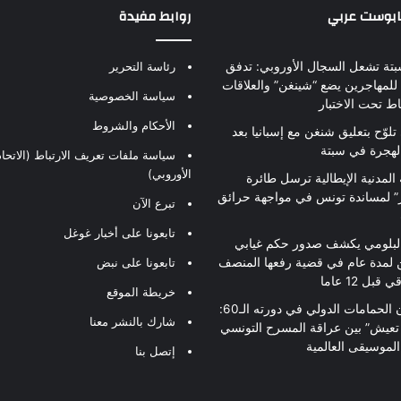
بابوست عربي
روابط مفيدة
بتة تشعل السجال الأوروبي: تدفق
رئاسة التحرير
للمهاجرين يضع “شينغن” والعلاقات
سياسة الخصوصية
اط تحت الاختبار
الأحكام والشروط
تلوّح بتعليق شنغن مع إسبانيا بعد
لهجرة في سبتة
سياسة ملفات تعريف الارتباط (الاتحاد
الأوروبي)
 المدنية الإيطالية ترسل طائرة
ير” لمساندة تونس في مواجهة حرائق
تبرع الآن
تابعونا على أخبار غوغل
لبلومي يكشف صدور حكم غيابي
 لمدة عام في قضية رفعها المنصف
تابعونا على نبض
قبل 12 عاما
خريطة الموقع
مهرجان الحمامات الدولي في دورته الـ60:
شارك بالنشر معنا
 تعيش” بين عراقة المسرح التونسي
لموسيقى العالمية
إتصل بنا