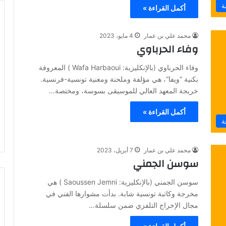
ة
أكمل القراءة »
محمد علي بن عمار
4 مايو، 2023
وفاء الحرباوي
وفاء الحرباوي (بالإنكليزية: Wafa Harbaoui ) المعروفة
بكنية “ويفا“، هي مؤلفة وملحنة ومغنية تونسية-فرنسية.
خريجة المعهد العالي للموسيقى بسوسة، ومختصة…
أكمل القراءة »
ة
محمد علي بن عمار
7 أبريل، 2023
سوسن الجمني
سوسن الجمني (بالإنكليزية: Saoussen Jemni ) هي
مخرجة وكاتبة تونسية شابة. بدأت مشوارها الفني في
مجال الإخراج التلفزي ضمن سلسلة…