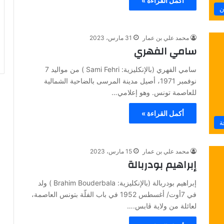
أكمل القراءة »
ن
محمد علي بن عمار
31 مارس، 2023
سامي الفهري
سامي الفهري (بالإنكليزية: Sami Fehri ) من مواليد 7
نوفمبر 1971، أصيل مدينة المرسى بالضاحية الشمالية
للعاصمة تونس. وهو إعلامي…
أكمل القراءة »
ة
محمد علي بن عمار
15 مارس، 2023
إبراهيم بودربالة
إبراهيم بودربالة (بالإنكليزية: Brahim Bouderbala ) ولد
في 7أوت/ أغسطس 1952 في باب الفلّة بتونس العاصمة،
لعائلة من ولاية ڨابس.…