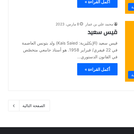
أكمل القراءة »
ة
محمد علي بن عمار
8 مارس، 2023
قيس سعيد
قيس سعيد (الإنكليزية: Kais Saied) ولد بتونس العاصمة
في 22 فيفري/ فبراير 1958. هو أستاذ جامعي متخصّص
في القانون الدستوري…
أكمل القراءة »
ة
الصفحة التالية