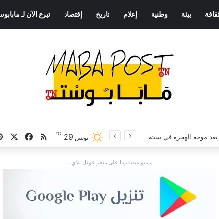
قافة
بيئة
وطنية
إعلام
تاريخ
إقتصاد
تبرع الآن لـ مابابو
℃
29
‫X
فيسبوك
ملخص الموقع S
ا بعد موجة الهجرة في سبتة
تونس
مابابوست قريبا على متجر غوغل بلاي...