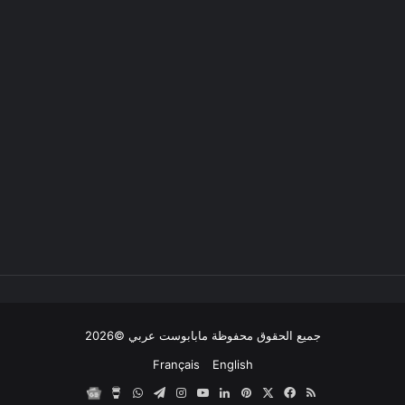
جميع الحقوق محفوظة مابابوست عربي ©2026
Français
English
ملخص
‫X
فيسبوك
بينتيريست
لينكدإن
‫YouTube
انستقرام
تيلقرام
واتساب
‫Buy
مابابوست