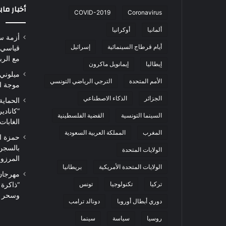
أخبار ما
COVID-2019
Coronavirus
ألمانيا
أوكرانيا
أزمة س
أيام قرطاج السينمائية
إسرائيل
قياسي 
مع الرب
إيطاليا
إيمانويل ماكرون
ميلوني 
الأمم المتحدة
الترجي الرياضي التونسي
موجة ا
الجزائر
الذكاء الاصطناعي
الحماية
“كاناد
السينما التونسية
القضية الفلسطينية
الغابات
المغرب
المملكة العربية السعودية
حمزة ا
بالسجن
الولايات المتحدة
المرزوقي 
الولايات المتحدة الأمريكية
بريطانيا
تركيا
تكنولوجيا
تونس
“ذاكرة
وسحر ا
دوري أبطال أوروبا
دونالد ترامب
روسيا
سياسة
سينما