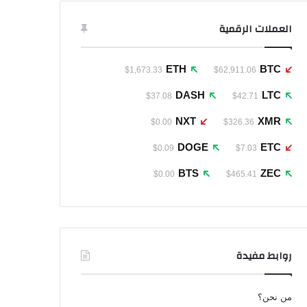
العملات الرقمية
ETH
BTC
$1,673.33
$62,911.06
DASH
LTC
$37.08
$42.71
NXT
XMR
$0.00
$326.36
DOGE
ETC
$0.09
$7.03
BTS
ZEC
$0.00
$465.41
روابط مفيدة
من نحن؟