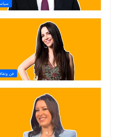
سياس
فن وثقاف