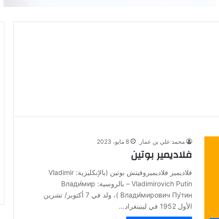
محمد علي بن عمار
8 مايو، 2023
فلاديمير بوتين
فلاديمير فلاديميروفيتش بوتين (بالإنكليزية: Vladimir
Vladimirovich Putin – بالروسية: Влади́мир
Влади́мирович Пу́тин )، ولد في 7 أكتوبر/ تشرين
الأول 1952 في لينينغراد…