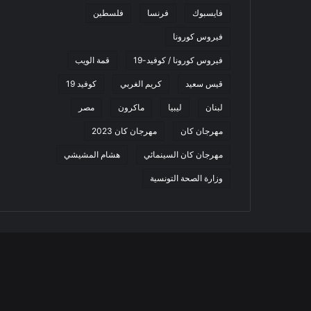
فايسبوك
فرنسا
فلسطين
فيروس كورونا
فيروس كورونا / كوفيد-19
قمة الويب
قيس سعيد
كريم الغربي
كوفيد 19
لبنان
ليبيا
ماكرون
مصر
مهرجان كان
مهرجان كان 2023
مهرجان كان السينمائي
هشام المشيشي
وزارة الصحة التونسية