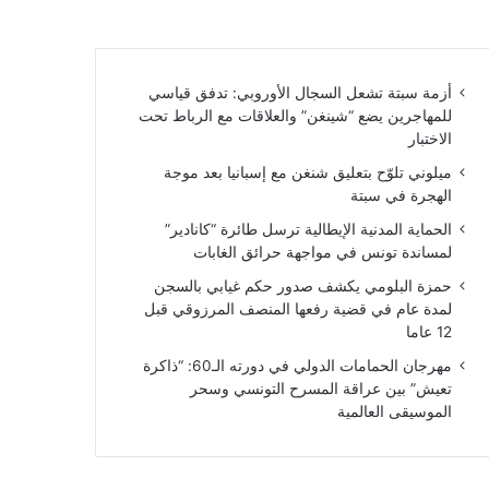
أزمة سبتة تشعل السجال الأوروبي: تدفق قياسي
للمهاجرين يضع “شينغن” والعلاقات مع الرباط تحت
الاختبار
ميلوني تلوّح بتعليق شنغن مع إسبانيا بعد موجة
الهجرة في سبتة
الحماية المدنية الإيطالية ترسل طائرة “كانادير”
لمساندة تونس في مواجهة حرائق الغابات
حمزة البلومي يكشف صدور حكم غيابي بالسجن
لمدة عام في قضية رفعها المنصف المرزوقي قبل
12 عاما
مهرجان الحمامات الدولي في دورته الـ60: “ذاكرة
تعيش” بين عراقة المسرح التونسي وسحر
الموسيقى العالمية