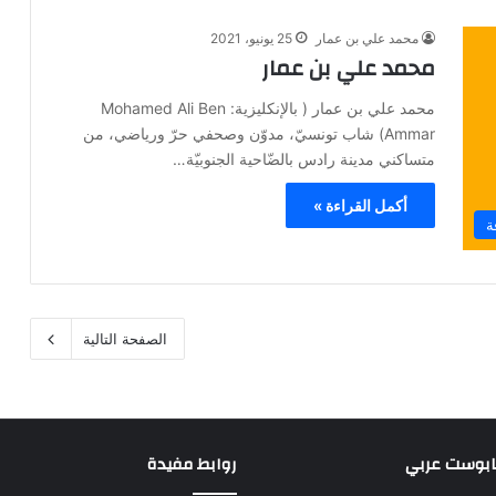
محمد علي بن عمار
25 يونيو، 2021
محمد علي بن عمار
محمد علي بن عمار ( بالإنكليزية: Mohamed Ali Ben
Ammar) شاب تونسيّ، مدوّن وصحفي حرّ ورياضي، من
متساكني مدينة رادس بالضّاحية الجنوبيّة…
أكمل القراءة »
ة
الصفحة التالية
بابوست عربي
روابط مفيدة