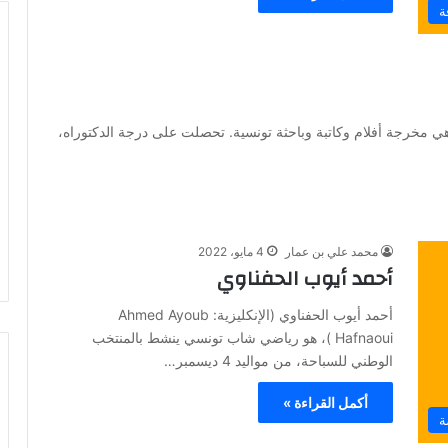
ة
 الشامخي (بالإنكليزية والفرنسية: Sonia Chamkhi) هي مخرجة أفلام وكاتبة وباحثة تونسية. تحصلت على درجة الدكتوراه،
محمد علي بن عمار
4 مايو، 2022
أحمد أيوب الحفناوي
أحمد أيوب الحفناوي (الإنكليزية: Ahmed Ayoub
Hafnaoui )، هو رياضي شاب تونسي ينشط بالمنتخب
الوطني للسباحة، من مواليد 4 ديسمبر…
أكمل القراءة »
ة