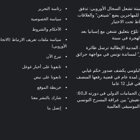
بتة تشعل السجال الأوروبي: تدفق
رئاسة التحرير
للمهاجرين يضع “شينغن” والعلاقات
سياسة الخصوصية
اط تحت الاختبار
الأحكام والشروط
تلوّح بتعليق شنغن مع إسبانيا بعد
لهجرة في سبتة
سياسة ملفات تعريف الارتباط (الاتحاد
الأوروبي)
 المدنية الإيطالية ترسل طائرة
ير” لمساندة تونس في مواجهة حرائق
تبرع الآن
تابعونا على أخبار غوغل
لبلومي يكشف صدور حكم غيابي
 لمدة عام في قضية رفعها المنصف
تابعونا على نبض
قبل 12 عاما
خريطة الموقع
مهرجان الحمامات الدولي في دورته الـ60:
شارك بالنشر معنا
 تعيش” بين عراقة المسرح التونسي
لموسيقى العالمية
إتصل بنا