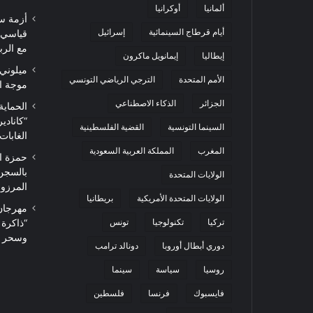
ألمانيا
أوكرانيا
أزمة س
أيام قرطاج السينمائية
إسرائيل
قياسي 
مع الرب
إيطاليا
إيمانويل ماكرون
ميلوني 
الأمم المتحدة
الترجي الرياضي التونسي
موجة ا
الجزائر
الذكاء الاصطناعي
الحماية
“كاناد
السينما التونسية
القضية الفلسطينية
الغابات
المغرب
المملكة العربية السعودية
حمزة ا
بالسجن
الولايات المتحدة
المرزوقي 
الولايات المتحدة الأمريكية
بريطانيا
تركيا
تكنولوجيا
تونس
“ذاكرة
وسحر ا
دوري أبطال أوروبا
دونالد ترامب
روسيا
سياسة
سينما
فايسبوك
فرنسا
فلسطين