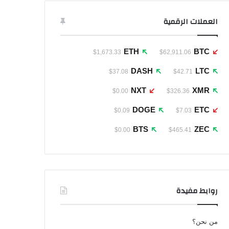
العملات الرقمية
ETH
BTC
$1,673.33
$62,911.06
DASH
LTC
$37.08
$42.71
NXT
XMR
$0.00
$326.36
DOGE
ETC
$0.09
$7.03
BTS
ZEC
$0.00
$465.41
روابط مفيدة
من نحن؟