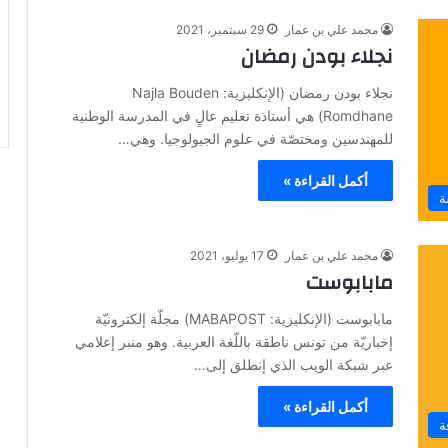
محمد علي بن عمار
29 سبتمبر، 2021
نجلاء بودن رمضان
نجلاء بودن رمضان (الإنكليزية: Najla Bouden
Romdhane) هي أستاذة تعليم عالٍ في المدرسة الوطنية
للمهندسين ومختصّة في علوم الجيولوجيا. وهي…
أكمل القراءة »
ة
محمد علي بن عمار
17 يوليو، 2021
مابابوست
مابابوست (الإنكليزية: MABAPOST) مجلّة إلكترونيّة
إخباريّة من تونس ناطقة باللّغة العربية. وهو منبر إعلامي
عبر شبكة الويب الذي إنطلق إلى…
أكمل القراءة »
ة