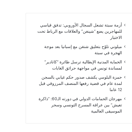
أزمة سبتة تشعل السجال الأوروبي: تدفق قياسي
للمهاجرين يضع “شينغن” والعلاقات مع الرباط تحت
الاختبار
ميلوني تلوّح بتعليق شنغن مع إسبانيا بعد موجة
الهجرة في سبتة
الحماية المدنية الإيطالية ترسل طائرة “كانادير”
لمساندة تونس في مواجهة حرائق الغابات
حمزة البلومي يكشف صدور حكم غيابي بالسجن
لمدة عام في قضية رفعها المنصف المرزوقي قبل
12 عاما
مهرجان الحمامات الدولي في دورته الـ60: “ذاكرة
تعيش” بين عراقة المسرح التونسي وسحر
الموسيقى العالمية