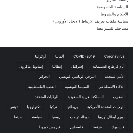
السياسة الخصوصية
الأحكام والشروط
سياسة ملفات تعريف الارتباط (الاتحاد الأوروبي)
مساحتك للنشر معنا
Coronavirus
COVID-2019
ألمانيا
أوكرانيا
أيام قرطاج السينمائية
إسرائيل
إيطاليا
إيمانويل ماكرون
الأمم المتحدة
الترجي الرياضي التونسي
الجزائر
الذكاء الاصطناعي
السينما التونسية
القضية الفلسطينية
المغرب
المملكة العربية السعودية
الولايات المتحدة
الولايات المتحدة الأمريكية
بريطانيا
تركيا
تكنولوجيا
تونس
دوري أبطال أوروبا
دونالد ترامب
روسيا
سياسة
سينما
فايسبوك
فرنسا
فلسطين
فيروس كورونا