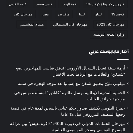
فيروس كورونا / كوفيد-19
قمة الويب
قيس سعيد
كريم الغربي
كوفيد 19
لبنان
ليبيا
ماكرون
مصر
مهرجان كان
مهرجان كان 2023
مهرجان كان السينمائي
هشام المشيشي
وزارة الصحة التونسية
أخبار مابابوست عربي
أزمة سبتة تشعل السجال الأوروبي: تدفق قياسي للمهاجرين يضع
“شينغن” والعلاقات مع الرباط تحت الاختبار
ميلوني تلوّح بتعليق شنغن مع إسبانيا بعد موجة الهجرة في سبتة
الحماية المدنية الإيطالية ترسل طائرة “كانادير” لمساندة تونس في
مواجهة حرائق الغابات
حمزة البلومي يكشف صدور حكم غيابي بالسجن لمدة عام في قضية
رفعها المنصف المرزوقي قبل 12 عاما
مهرجان الحمامات الدولي في دورته الـ60: “ذاكرة تعيش” بين عراقة
المسرح التونسي وسحر الموسيقى العالمية