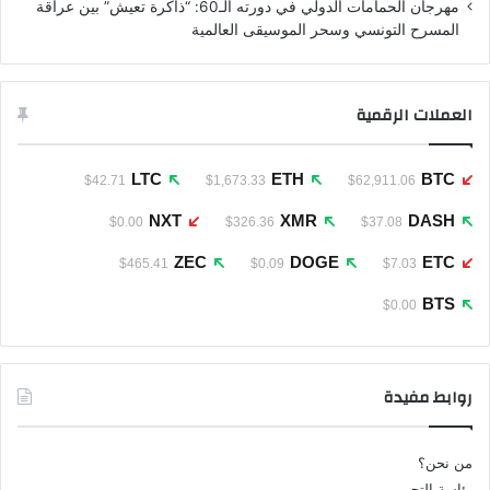
مهرجان الحمامات الدولي في دورته الـ60: “ذاكرة تعيش” بين عراقة
المسرح التونسي وسحر الموسيقى العالمية
العملات الرقمية
LTC
ETH
BTC
$42.71
$1,673.33
$62,911.06
NXT
XMR
DASH
$0.00
$326.36
$37.08
ZEC
DOGE
ETC
$465.41
$0.09
$7.03
BTS
$0.00
روابط مفيدة
من نحن؟
رئاسة التحرير