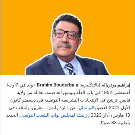
إبراهيم بودربالة
(بالإنكليزية:
Brahim Bouderbala
) ولد في 7أوت/
أغسطس 1952 في باب الفلّة بتونس العاصمة، لعائلة من ولاية
ڨابس. ترشح في الإنتخابات التشريعية التونسية في ديسمبر كانون
الأول 2022 كعضو ب
البرلمان
، عن دائرة رادس ـ مقرين. وأنتخب في
13 مارس/ آذار 2023 ،
رئيسًا لمجلس نواب الشعب التونسي
الجديد
بأغلبية 83 صوتًا.