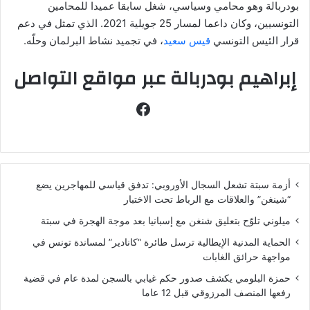
بودربالة وهو محامي وسياسي، شغل سابقا عميدا للمحامين
التونسيين، وكان داعما لمسار 25 جويلية 2021. الذي تمثل في دعم
قرار الئيس التونسي
قيس سعيد
، في تجميد نشاط البرلمان وحلّه.
إبراهيم بودربالة عبر مواقع التواصل
فيسبوك
أزمة سبتة تشعل السجال الأوروبي: تدفق قياسي للمهاجرين يضع
“شينغن” والعلاقات مع الرباط تحت الاختبار
ميلوني تلوّح بتعليق شنغن مع إسبانيا بعد موجة الهجرة في سبتة
الحماية المدنية الإيطالية ترسل طائرة “كانادير” لمساندة تونس في
مواجهة حرائق الغابات
حمزة البلومي يكشف صدور حكم غيابي بالسجن لمدة عام في قضية
رفعها المنصف المرزوقي قبل 12 عاما