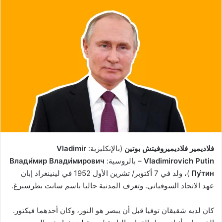
فلاديمير فلاديميروفيتش بوتين
(بالإنكليزية:
Vladimir
Vladimirovich Putin
– بالروسية:
Влади́мир Влади́мирович
Пу́тин
)، ولد في 7 أكتوبر/ تشرين الأول 1952 في لينينغراد إبان
عهد الاتحاد السوفياتي. وتعرف المدنية حاليا باسم سانت بطرسبرغ.
كان لديه شقيقان توفيا قبل أن يبصر هو النور، وكان أحدهما فيكتور.