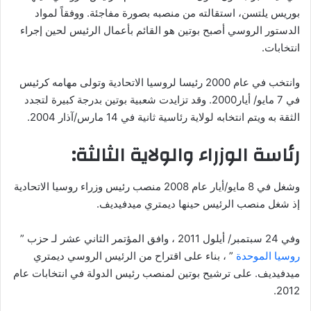
بوريس يلتسن، استقالته من منصبه بصورة مفاجئة. ووفقاً لمواد
الدستور الروسي أصبح بوتين هو القائم بأعمال الرئيس لحين إجراء
انتخابات.
وانتخب في عام 2000 رئيسا لروسيا الاتحادية وتولى مهامه كرئيس
في 7 مايو/ أيار2000. وقد تزايدت شعبية بوتين بدرجة كبيرة لتجدد
الثقة به ويتم انتخابه لولاية رئاسية ثانية في 14 مارس/آذار 2004.
رئاسة الوزراء والولاية الثالثة:
وشغل في 8 مايو/أيار عام 2008 منصب رئيس وزراء روسيا الاتحادية
إذ شغل منصب الرئيس حينها ديمتري ميدفيديف.
وفي 24 سبتمبر/ أيلول 2011 ، وافق المؤتمر الثاني عشر لـ حزب ”
روسيا الموحدة
” ، بناء على اقتراح من الرئيس الروسي ديمتري
ميدفيديف. على ترشيح بوتين لمنصب رئيس الدولة في انتخابات عام
2012.