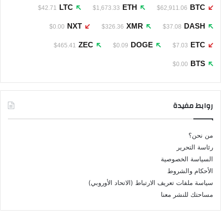
LTC
ETH
BTC
$42.71
$1,673.33
$62,911.06
NXT
XMR
DASH
$0.00
$326.36
$37.08
ZEC
DOGE
ETC
$465.41
$0.09
$7.03
BTS
$0.00
روابط مفيدة
من نحن؟
رئاسة التحرير
السياسة الخصوصية
الأحكام والشروط
سياسة ملفات تعريف الارتباط (الاتحاد الأوروبي)
مساحتك للنشر معنا