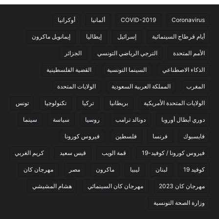
Coronavirus
COVID-2019
ألمانيا
أوكرانيا
أيام قرطاج السينمائية
إسرائيل
إيطاليا
إيمانويل ماكرون
الأمم المتحدة
الترجي الرياضي التونسي
الجزائر
الذكاء الاصطناعي
السينما التونسية
القضية الفلسطينية
المغرب
المملكة العربية السعودية
الولايات المتحدة
الولايات المتحدة الأمريكية
بريطانيا
تركيا
تكنولوجيا
تونس
دوري أبطال أوروبا
دونالد ترامب
روسيا
سياسة
سينما
فايسبوك
فرنسا
فلسطين
فيروس كورونا
فيروس كورونا / كوفيد-19
قمة الويب
قيس سعيد
كريم الغربي
كوفيد 19
لبنان
ليبيا
ماكرون
مصر
مهرجان كان
مهرجان كان 2023
مهرجان كان السينمائي
هشام المشيشي
وزارة الصحة التونسية