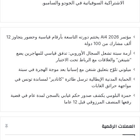
الاشتراكية السوفياتية في الجودو والسامبو.
مؤتمر Ai4 2026 يختتم دورته التاسعة بأرقام قياسية وحضور يتجاوز 12
ألف مشارك من 100 دولة
أزمة سبتة تشعل السجال الأوروبي: تدفق قياسي للمهاجرين يضع
“شينغن” والعلاقات مع الرباط تحت الاختبار
ميلوني تلوّح بتعليق شنغن مع إسبانيا بعد موجة الهجرة في سبتة
الحماية المدنية الإيطالية ترسل طائرة “كانادير” لمساندة تونس في
مواجهة حرائق الغابات
حمزة البلومي يكشف صدور حكم غيابي بالسجن لمدة عام في قضية
رفعها المنصف المرزوقي قبل 12 عاما
العملات الرقمية