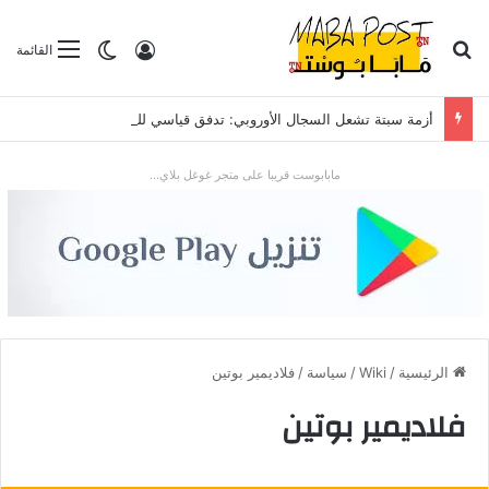
بحث عن
تسجيل الدخول
الوضع المظلم
القائمة
أزمة سبتة تشعل السجال الأوروبي: تدفق قياسي للمهاجرين يضع “شينغن” والعلاقات مع الرباط تحت الاختبار
مابابوست قريبا على متجر غوغل بلاي...
الرئيسية
/
Wiki
/
سياسة
/
فلاديمير بوتين
فلاديمير بوتين