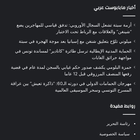
أخبار مابابوست عربي
أزمة سبتة تشعل السجال الأوروبي: تدفق قياسي للمهاجرين يضع
“شينغن” والعلاقات مع الرباط تحت الاختبار
ميلوني تلوّح بتعليق شنغن مع إسبانيا بعد موجة الهجرة في سبتة
الحماية المدنية الإيطالية ترسل طائرة “كانادير” لمساندة تونس في
مواجهة حرائق الغابات
حمزة البلومي يكشف صدور حكم غيابي بالسجن لمدة عام في قضية
رفعها المنصف المرزوقي قبل 12 عاما
مهرجان الحمامات الدولي في دورته الـ60: “ذاكرة تعيش” بين عراقة
المسرح التونسي وسحر الموسيقى العالمية
روابط مفيدة
رئاسة التحرير
سياسة الخصوصية