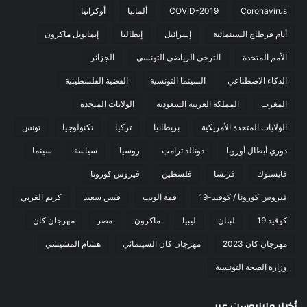
Coronavirus
COVID-2019
ألمانيا
أوكرانيا
أيام قرطاج السينمائية
إسرائيل
إيطاليا
إيمانويل ماكرون
الأمم المتحدة
الترجي الرياضي التونسي
الجزائر
الذكاء الاصطناعي
السينما التونسية
القضية الفلسطينية
المغرب
المملكة العربية السعودية
الولايات المتحدة
الولايات المتحدة الأمريكية
بريطانيا
تركيا
تكنولوجيا
تونس
دوري أبطال أوروبا
دونالد ترامب
روسيا
سياسة
سينما
فايسبوك
فرنسا
فلسطين
فيروس كورونا
فيروس كورونا / كوفيد-19
قمة الويب
قيس سعيد
كريم الغربي
كوفيد 19
لبنان
ليبيا
ماكرون
مصر
مهرجان كان
مهرجان كان 2023
مهرجان كان السينمائي
هشام المشيشي
وزارة الصحة التونسية
أخبار مابابوست عربي