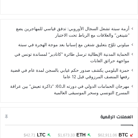
أزمة سبتة تشعل السجال الأوروبي: تدفق قياسي للمهاجرين يضع
“شينغن” والعلاقات مع الرباط تحت الاختبار
ميلوني تلوّح بتعليق شنغن مع إسبانيا بعد موجة الهجرة في سبتة
الحماية المدنية الإيطالية ترسل طائرة “كانادير” لمساندة تونس في
مواجهة حرائق الغابات
حمزة البلومي يكشف صدور حكم غيابي بالسجن لمدة عام في قضية
رفعها المنصف المرزوقي قبل 12 عاما
مهرجان الحمامات الدولي في دورته الـ60: “ذاكرة تعيش” بين عراقة
المسرح التونسي وسحر الموسيقى العالمية
العملات الرقمية
LTC
ETH
BTC
$42.71
$1,673.33
$62,911.06