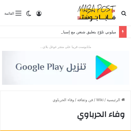
بحث عن
تسجيل الدخول
الوضع المظلم
القائمة
ميلوني تلوّح بتعليق شنغن مع إسبانيا بعد موجة الهجرة في سبتة
مابابوست قريبا على متجر غوغل بلاي...
الرئيسية
/
Wiki
/
فن وثقافة
/
وفاء الحرباوي
وفاء الحرباوي