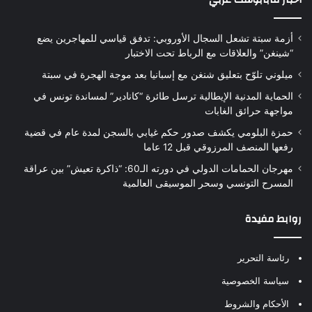
أزمة سبتة تشعل السجال الأوروبي: تدفق قياسي للمهاجرين يضع
“شينغن” والعلاقات مع الرباط تحت الاختبار
ميلوني تلوّح بتعليق شنغن مع إسبانيا بعد موجة الهجرة في سبتة
الحماية المدنية الإيطالية ترسل طائرة “كانادير” لمساندة تونس في
مواجهة حرائق الغابات
حمزة البلومي يكشف صدور حكم غيابي بالسجن لمدة عام في قضية
رفعها المنصف المرزوقي قبل 12 عاما
مهرجان الحمامات الدولي في دورته الـ60: “ذاكرة تعيش” بين عراقة
المسرح التونسي وسحر الموسيقى العالمية
روابط مفيدة
رئاسة التحرير
سياسة الخصوصية
الأحكام والشروط