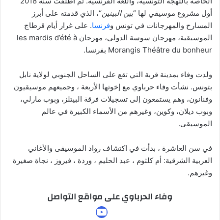
الخاصة باللهجة التونسية، واللغة الفرنسية. ثم أطلقت سنة 2018
أول مشروع موسيقي لها “
بين البينين
“، الذي قدمته على أبرز
المسارح والمهرجانات في تونس و
فرنسا
. على غرار أيام قرطاج
الموسيقية، مهرجان سوسة الدولي، مهرجان les mardis d’été à
Morangis Théâtre du bonheur بفرنسا.
ولدت وفاء بمدينة قربة التي تقع على الساحل الجنوبي لولاية نابل
بتونس. نشأت وفاء حرباوي مع إخوتها الأربعة ، وجميعهم موسيقيون
وفنانون، وهم يستمعون إلى تسجيلات فرقة البيتلز، وبوب مارلي،
وبوب ديلان، وكوين، وغيرهم من الأسماء الكبيرة في عالم
الموسيقى.
في سن العاشرة ، بدأت في اكتشاف رواد الموسيقى والأغاني
العربية الشرقية: أم كلثوم ، عبد الحليم ، وردة ، فيروز ، نجاة صغيرة
وغيرهم.
وفاء الحرباوي على مواقع التواصل
يوتيوب