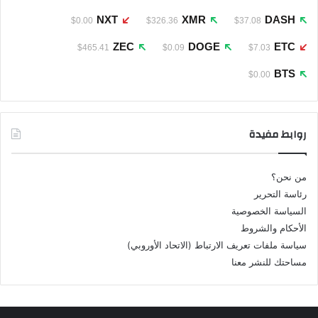
NXT
XMR
DASH
$0.00
$326.36
$37.08
ZEC
DOGE
ETC
$465.41
$0.09
$7.03
BTS
$0.00
روابط مفيدة
من نحن؟
رئاسة التحرير
السياسة الخصوصية
الأحكام والشروط
سياسة ملفات تعريف الارتباط (الاتحاد الأوروبي)
مساحتك للنشر معنا