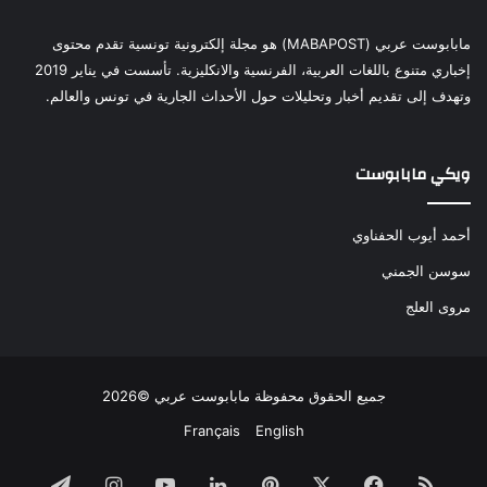
مابابوست عربي (MABAPOST) هو مجلة إلكترونية تونسية تقدم محتوى
إخباري متنوع باللغات العربية، الفرنسية والانكليزية. تأسست في يناير 2019
وتهدف إلى تقديم أخبار وتحليلات حول الأحداث الجارية في تونس والعالم.
ويكي مابابوست
أحمد أيوب الحفناوي
سوسن الجمني
مروى العلج
جميع الحقوق محفوظة مابابوست عربي ©2026
Français
English
ملخص
فيسبوك
‫X
بينتيريست
لينكدإن
‫YouTube
انستقرام
تيلقرام