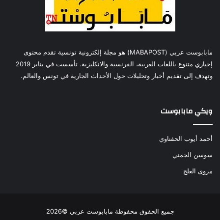
مابابوست عربي (MABAPOST) هو مجلة إلكترونية تونسية تقدم محتوى
إخباري متنوع باللغات العربية، الفرنسية والانكليزية. تأسست في يناير 2019
وتهدف إلى تقديم أخبار وتحليلات حول الأحداث الجارية في تونس والعالم.
ويكي مابابوست
أحمد أيوب الحفناوي
سوسن الجمني
مروى العلج
جميع الحقوق محفوظة مابابوست عربي ©2026