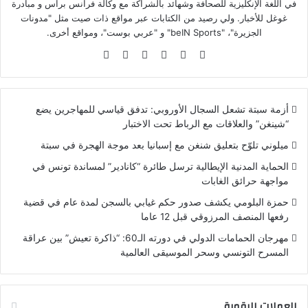
في اللغة الإنكليزية للصحافة وشهائد بالشراكة مع وكالة فرانس براس و مبادرة
غوغل للأخبار. ولي رصيد من الكتابات عبر مواقع ذات صيت مثل "مدونات
الجزيرة"، "beIN Sports" و "عربي بوست"، ومواقع أخرى.
موقع
‫X
لينكدإن
‫YouTube
بينتيريست
انستقرام
الويب
أزمة سبتة تشعل السجال الأوروبي: تدفق قياسي للمهاجرين يضع
“شينغن” والعلاقات مع الرباط تحت الاختبار
ميلوني تلوّح بتعليق شنغن مع إسبانيا بعد موجة الهجرة في سبتة
الحماية المدنية الإيطالية ترسل طائرة “كانادير” لمساندة تونس في
مواجهة حرائق الغابات
حمزة البلومي يكشف صدور حكم غيابي بالسجن لمدة عام في قضية
رفعها المنصف المرزوقي قبل 12 عاما
مهرجان الحمامات الدولي في دورته الـ60: “ذاكرة تعيش” بين عراقة
المسرح التونسي وسحر الموسيقى العالمية
العملات الرقمية