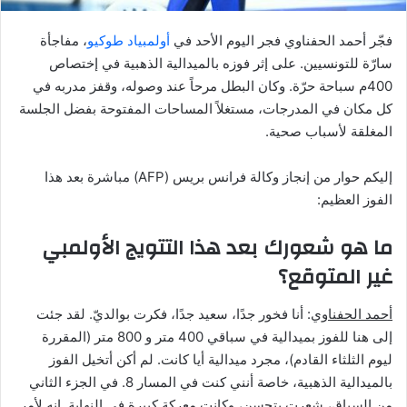
فجّر أحمد الحفناوي فجر اليوم الأحد في
أولمبياد طوكيو
، مفاجأة
سارّة للتونسيين. على إثر فوزه بالميدالية الذهبية في إختصاص
400م سباحة حرّة. وكان البطل مرحاً عند وصوله، وقفز مدربه في
كل مكان في المدرجات، مستغلاً المساحات المفتوحة بفضل الجلسة
المغلقة لأسباب صحية.
إليكم حوار من إنجاز وكالة فرانس بريس (AFP) مباشرة بعد هذا
الفوز العظيم:
ما هو شعورك بعد هذا التتويج الأولمبي
غير المتوقع؟
أحمد الحفناوي
: أنا فخور جدًا، سعيد جدًا، فكرت بوالديّ. لقد جئت
إلى هنا للفوز بميدالية في سباقي 400 متر و 800 متر (المقررة
ليوم الثلثاء القادم)، مجرد ميدالية أيا كانت. لم أكن أتخيل الفوز
بالميدالية الذهبية، خاصة أنني كنت في المسار 8. في الجزء الثاني
من السباق، شعرت بتحسن، وكانت معركة كبيرة في النهاية. إنه لأمر