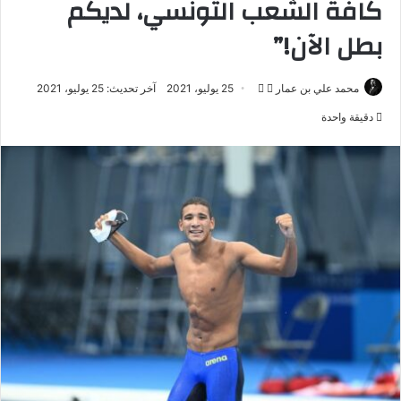
كافة الشعب التونسي، لديكم
بطل الآن!”
تابع
أرسل
محمد علي بن عمار
25 يوليو، 2021
آخر تحديث: 25 يوليو، 2021
على
بريدا
دقيقة واحدة
X
إلكترونيا