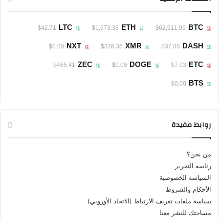
LTC
ETH
BTC
$42.71
$1,673.33
$62,911.06
NXT
XMR
DASH
$0.00
$326.36
$37.08
ZEC
DOGE
ETC
$465.41
$0.09
$7.03
BTS
$0.00
روابط مفيدة
من نحن؟
رئاسة التحرير
السياسة الخصوصية
الأحكام والشروط
سياسة ملفات تعريف الارتباط (الاتحاد الأوروبي)
مساحتك للنشر معنا