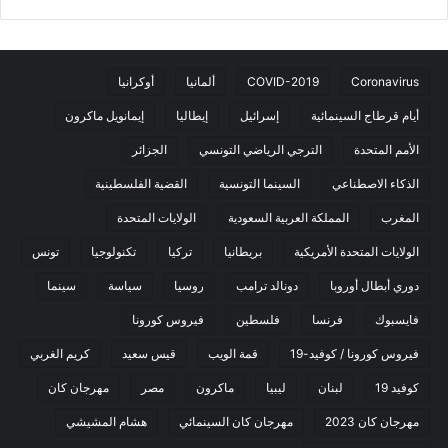
Coronavirus
COVID-2019
ألمانيا
أوكرانيا
أيام قرطاج السينمائية
إسرائيل
إيطاليا
إيمانويل ماكرون
الأمم المتحدة
الترجي الرياضي التونسي
الجزائر
الذكاء الاصطناعي
السينما التونسية
القضية الفلسطينية
المغرب
المملكة العربية السعودية
الولايات المتحدة
الولايات المتحدة الأمريكية
بريطانيا
تركيا
تكنولوجيا
تونس
دوري أبطال أوروبا
دونالد ترامب
روسيا
سياسة
سينما
فايسبوك
فرنسا
فلسطين
فيروس كورونا
فيروس كورونا / كوفيد-19
قمة الويب
قيس سعيد
كريم الغربي
كوفيد 19
لبنان
ليبيا
ماكرون
مصر
مهرجان كان
مهرجان كان 2023
مهرجان كان السينمائي
هشام المشيشي