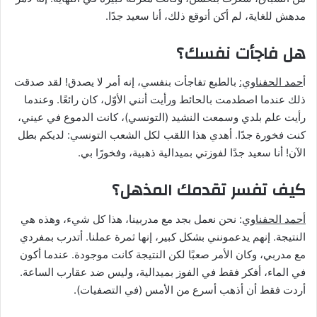
مدهش للغاية، لم أكن أتوقع ذلك، أنا سعيد جدًا.
هل فاجأت نفسك؟
أ
حمد الحفناوي:
بالطبع تفاجأت بنفسي، إنه أمر لا يصدق! لقد صدقت
ذلك عندما اصطدمت بالحائط ورأيت أنني الأوّل، كان رائعًا. وعندما
رأيت علم بلدي وسمعت النشيد (التونسي)، كانت الدموع في عيني،
كنت فخورة جدًا. أهدي هذا اللقب لكل الشعب التونسي: لديكم بطل
الآن! أنا سعيد جدًا لفوزتي بميدالية ذهبية، وفخورًا بي.
كيف تفسر تقدمك المذهل؟
أحمد الحفناوي
: نحن نعمل بجد مع مدربينا، هذا كل شيء، وهذه هي
النتيجة. إنهم يدعمونني بشكل كبير، إنها ثمرة عملنا. أتدرب بمفردي
مع مدربي، وكان الأمر صعبًا لكن النتيجة كانت موجودة. عندما أكون
في الماء، أفكر فقط في الفوز بميدالية، وليس ضد عقارب الساعة.
أردت فقط أن أذهب أسرع من الأمس (في التصفيات).