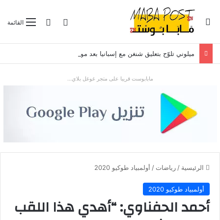
بحث عن
تسجيل الدخول
الوضع المظلم
القائمة
ميلوني تلوّح بتعليق شنغن مع إسبانيا بعد موجة الهجرة في سبتة
مابابوست قريبا على متجر غوغل بلاي...
الرئيسية
/
رياضات
/
أولمبياد طوكيو 2020
أولمبياد طوكيو 2020
أحمد الحفناوي: “أهدي هذا اللقب