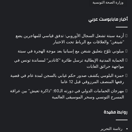
وزارة الصحة التونسية
أخبار مابابوست عربي
أزمة سبتة تشعل السجال الأوروبي: تدفق قياسي للمهاجرين يضع
“شينغن” والعلاقات مع الرباط تحت الاختبار
ميلوني تلوّح بتعليق شنغن مع إسبانيا بعد موجة الهجرة في سبتة
الحماية المدنية الإيطالية ترسل طائرة “كانادير” لمساندة تونس في
مواجهة حرائق الغابات
حمزة البلومي يكشف صدور حكم غيابي بالسجن لمدة عام في قضية
رفعها المنصف المرزوقي قبل 12 عاما
مهرجان الحمامات الدولي في دورته الـ60: “ذاكرة تعيش” بين عراقة
المسرح التونسي وسحر الموسيقى العالمية
روابط مفيدة
رئاسة التحرير