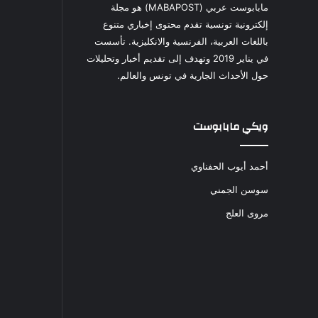
مابابوست عربي (MABAPOST) هو مجلة
إلكترونية تونسية تقدم محتوى إخباري متنوع
باللغات العربية، الفرنسية والانكليزية. تأسست
في يناير 2019 وتهدف إلى تقديم أخبار وتحليلات
حول الأحداث الجارية في تونس والعالم.
ويكي مابابوست
أحمد أيوب الحفناوي
سوسن الجمني
مروى العلج