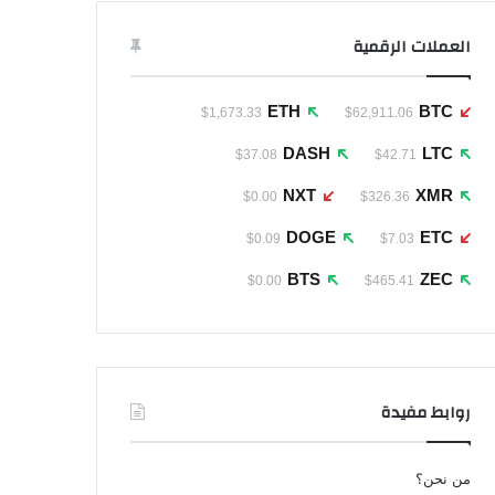
العملات الرقمية
ETH
BTC
$1,673.33
$62,911.06
DASH
LTC
$37.08
$42.71
NXT
XMR
$0.00
$326.36
DOGE
ETC
$0.09
$7.03
BTS
ZEC
$0.00
$465.41
روابط مفيدة
من نحن؟