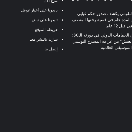
تبرع الآن
تابعونا على أخبار غوغل
لبلومي يكشف صدور حكم غيابي
 لمدة عام في قضية رفعها المنصف
تابعونا على نبض
قبل 12 عاما
خريطة الموقع
مهرجان الحمامات الدولي في دورته الـ60:
شارك بالنشر معنا
 تعيش” بين عراقة المسرح التونسي
لموسيقى العالمية
إتصل بنا