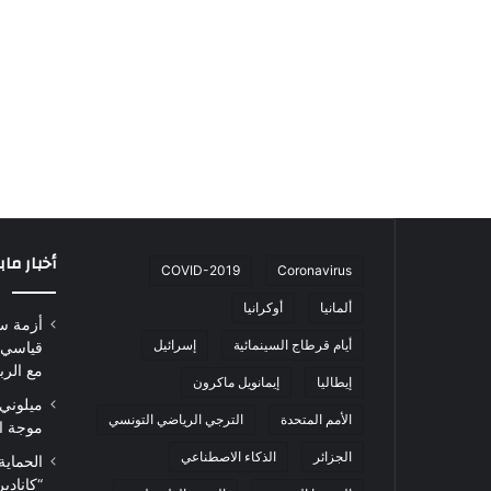
أخبار ما
COVID-2019
Coronavirus
ألمانيا
أوكرانيا
أزمة س
أيام قرطاج السينمائية
إسرائيل
قياسي 
مع الرب
إيطاليا
إيمانويل ماكرون
ميلوني 
الأمم المتحدة
الترجي الرياضي التونسي
موجة ا
الجزائر
الذكاء الاصطناعي
الحماية
“كاناد