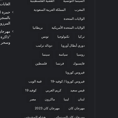
السينما التونسية
القضية الفلسطينية
الغابات
المغرب
المملكة العربية السعودية
حمزة ا
بالسجن
الولايات المتحدة
المرزوقي 
الولايات المتحدة الأمريكية
بريطانيا
تركيا
تكنولوجيا
تونس
“ذاكرة
وسحر ا
دوري أبطال أوروبا
دونالد ترامب
روسيا
سياسة
سينما
فايسبوك
فرنسا
فلسطين
فيروس كورونا
فيروس كورونا / كوفيد-19
قمة الويب
قيس سعيد
كريم الغربي
كوفيد 19
لبنان
ليبيا
ماكرون
مصر
مهرجان كان
مهرجان كان 2023
مهرجان كان السينمائي
هشام المشيشي