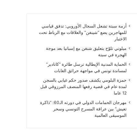
أزمة سبتة تشعل السجال الأوروبي: تدفق قياسي
للمهاجرين يضع “شينغن” والعلاقات مع الرباط تحت
الاختبار
ميلوني تلوّح بتعليق شنغن مع إسبانيا بعد موجة
الهجرة في سبتة
الحماية المدنية الإيطالية ترسل طائرة “كانادير”
لمساندة تونس في مواجهة حرائق الغابات
حمزة البلومي يكشف صدور حكم غيابي بالسجن
لمدة عام في قضية رفعها المنصف المرزوقي قبل
12 عاما
مهرجان الحمامات الدولي في دورته الـ60: “ذاكرة
تعيش” بين عراقة المسرح التونسي وسحر
الموسيقى العالمية