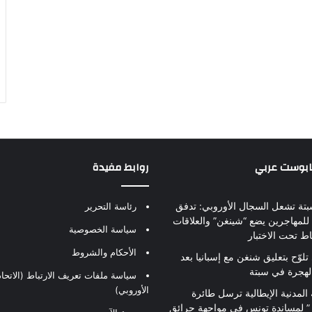
بابوست عربي
روابط مفيدة
بتة تشعل السجال الأوروبي: تدفق
رئاسة التحرير
للمهاجرين يضع “شينغن” والعلاقات
سياسة الخصوصية
اط تحت الاختبار
الأحكام والشروط
تلوّح بتعليق شنغن مع إسبانيا بعد
لهجرة في سبتة
سياسة ملفات تعريف الارتباط (الاتحاد
الأوروبي)
 المدنية الإيطالية ترسل طائرة
ير” لمساندة تونس في مواجهة حرائق